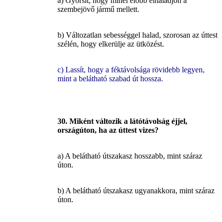
a) Gyorsít, hogy minél előbb elhaladjon a
szembejövő jármű mellett.
b) Változatlan sebességgel halad, szorosan az úttest
szélén, hogy elkerülje az ütközést.
c) Lassít, hogy a féktávolsága rövidebb legyen,
mint a belátható szabad út hossza.
30. Miként változik a látótávolság éjjel,
országúton, ha az úttest vizes?
a) A belátható útszakasz hosszabb, mint száraz
úton.
b) A belátható útszakasz ugyanakkora, mint száraz
úton.