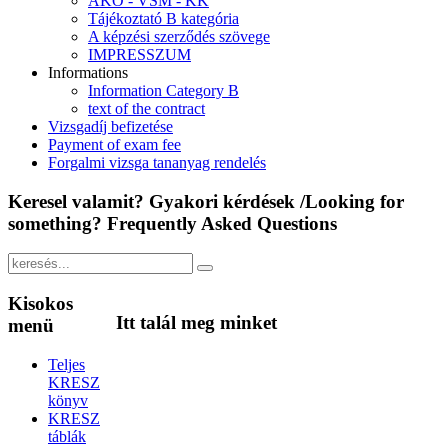
ÁKÓ - VSM - KK
Tájékoztató B kategória
A képzési szerződés szövege
IMPRESSZUM
Informations
Information Category B
text of the contract
Vizsgadíj befizetése
Payment of exam fee
Forgalmi vizsga tananyag rendelés
Keresel
valamit? Gyakori kérdések /Looking for
something? Frequently Asked Questions
Kisokos
Itt
talál meg minket
menü
Teljes
KRESZ
könyv
KRESZ
táblák