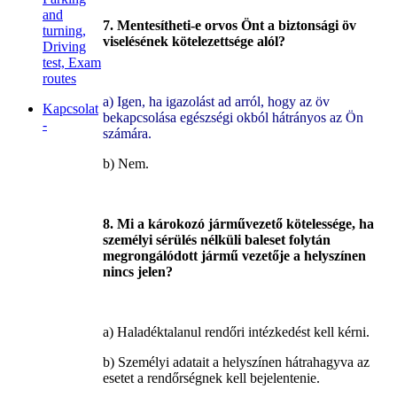
and
7. Mentesítheti-e orvos Önt a biztonsági öv
turning,
viselésének kötelezettsége alól?
Driving
test, Exam
routes
a) Igen, ha igazolást ad arról, hogy az öv
Kapcsolat
bekapcsolása egészségi okból hátrányos az Ön
-
számára.
b) Nem.
8. Mi a károkozó járművezető kötelessége, ha
személyi sérülés nélküli baleset folytán
megrongálódott jármű vezetője a helyszínen
nincs jelen?
a) Haladéktalanul rendőri intézkedést kell kérni.
b) Személyi adatait a helyszínen hátrahagyva az
esetet a rendőrségnek kell bejelentenie.