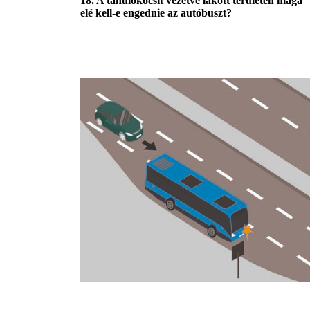
18. A tanulókocsit vezetve lakott területen maga
elé kell-e engednie az autóbuszt?