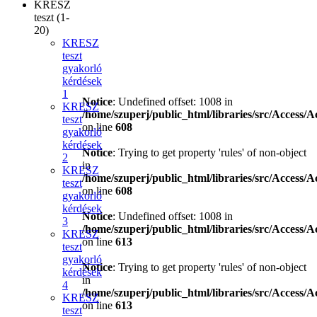
KRESZ
teszt (1-
20)
KRESZ
teszt
gyakorló
kérdések
1
Notice
: Undefined offset: 1008 in
KRESZ
/home/szuperj/public_html/libraries/src/Access/A
teszt
on line
608
gyakorló
kérdések
Notice
: Trying to get property 'rules' of non-object
2
in
KRESZ
/home/szuperj/public_html/libraries/src/Access/A
teszt
on line
608
gyakorló
kérdések
Notice
: Undefined offset: 1008 in
3
/home/szuperj/public_html/libraries/src/Access/A
KRESZ
on line
613
teszt
gyakorló
Notice
: Trying to get property 'rules' of non-object
kérdések
in
4
/home/szuperj/public_html/libraries/src/Access/A
KRESZ
on line
613
teszt