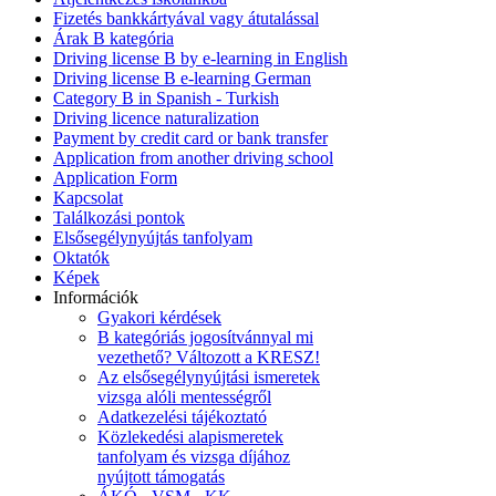
Fizetés bankkártyával vagy átutalással
Árak B kategória
Driving license B by e-learning in English
Driving license B e-learning German
Category B in Spanish - Turkish
Driving licence naturalization
Payment by credit card or bank transfer
Application from another driving school
Application Form
Kapcsolat
Találkozási pontok
Elsősegélynyújtás tanfolyam
Oktatók
Képek
Információk
Gyakori kérdések
B kategóriás jogosítvánnyal mi
vezethető? Változott a KRESZ!
Az elsősegélynyújtási ismeretek
vizsga alóli mentességről
Adatkezelési tájékoztató
Közlekedési alapismeretek
tanfolyam és vizsga díjához
nyújtott támogatás