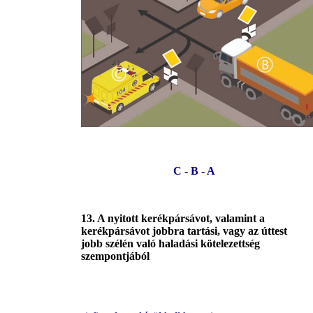
C - B - A
13. A nyitott kerékpársávot, valamint a
kerékpársávot jobbra tartási, vagy az úttest
jobb szélén való haladási kötelezettség
szempontjából