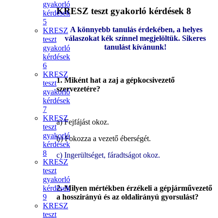
gyakorló
KRESZ teszt gyakorló kérdések 8
kérdések
5
A könnyebb tanulás érdekében, a helyes
KRESZ
válaszokat kék színnel megjelöltük. Sikeres
teszt
tanulást kívánunk!
gyakorló
kérdések
6
KRESZ
1. Miként hat a zaj a gépkocsivezető
teszt
szervezetére?
gyakorló
kérdések
7
KRESZ
a) Fejfájást okoz.
teszt
gyakorló
b) Fokozza a vezető éberségét.
kérdések
8
c) Ingerültséget, fáradtságot okoz.
KRESZ
teszt
gyakorló
kérdések
2. Milyen mértékben érzékeli a gépjárművezető
9
a hosszirányú és az oldalirányú gyorsulást?
KRESZ
teszt