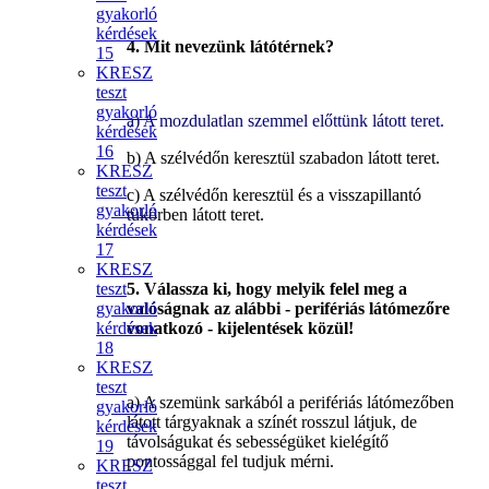
gyakorló
kérdések
4. Mit nevezünk látótérnek?
15
KRESZ
teszt
gyakorló
a) A mozdulatlan szemmel előttünk látott teret.
kérdések
16
b) A szélvédőn keresztül szabadon látott teret.
KRESZ
teszt
c) A szélvédőn keresztül és a visszapillantó
gyakorló
tükörben látott teret.
kérdések
17
KRESZ
teszt
5. Válassza ki, hogy melyik felel meg a
gyakorló
valóságnak az alábbi - perifériás látómezőre
kérdések
vonatkozó - kijelentések közül!
18
KRESZ
teszt
a) A szemünk sarkából a perifériás látómezőben
gyakorló
látott tárgyaknak a színét rosszul látjuk, de
kérdések
távolságukat és sebességüket kielégítő
19
pontossággal fel tudjuk mérni.
KRESZ
teszt