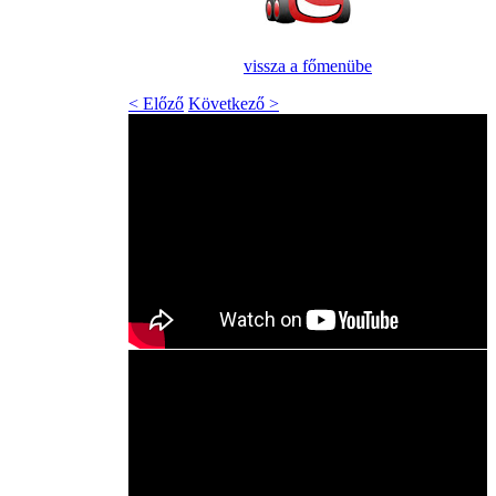
vissza a főmenübe
< Előző
Következő >