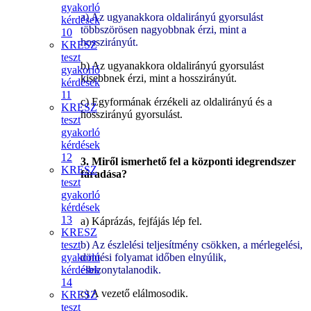
gyakorló
a) Az ugyanakkora oldalirányú gyorsulást
kérdések
többszörösen nagyobbnak érzi, mint a
10
hosszirányút.
KRESZ
teszt
b) Az ugyanakkora oldalirányú gyorsulást
gyakorló
kisebbnek érzi, mint a hosszirányút.
kérdések
11
c) Egyformának érzékeli az oldalirányú és a
KRESZ
hosszirányú gyorsulást.
teszt
gyakorló
kérdések
12
3. Miről ismerhető fel a központi idegrendszer
KRESZ
fáradása?
teszt
gyakorló
kérdések
13
a) Káprázás, fejfájás lép fel.
KRESZ
teszt
b) Az észlelési teljesítmény csökken, a mérlegelési,
gyakorló
döntési folyamat időben elnyúlik,
kérdések
elbizonytalanodik.
14
c) A vezető elálmosodik.
KRESZ
teszt