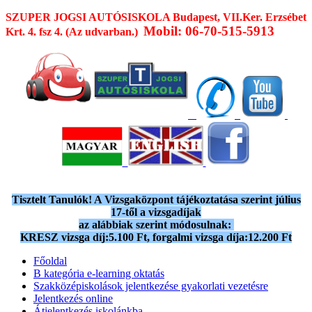
SZUPER JOGSI AUTÓSISKOLA
Budapest, VII.Ker. Erzsébet
Mobil: 06-70-515-5913
Krt. 4. fsz 4. (Az udvarban.)
Tisztelt Tanulók! A Vizsgaközpont tájékoztatása szerint július
17-től a vizsgadíjak
az alábbiak szerint módosulnak:
KRESZ vizsga díj:5.100 Ft, forgalmi vizsga díja:12.200 Ft
Főoldal
B kategória e-learning oktatás
Szakközépiskolások jelentkezése gyakorlati vezetésre
Jelentkezés online
Átjelentkezés iskolánkba