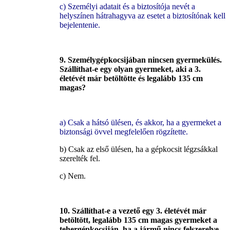
c) Személyi adatait és a biztosítója nevét a
helyszínen hátrahagyva az esetet a biztosítónak kell
bejelentenie.
9. Személygépkocsijában nincsen gyermekülés.
Szállíthat-e egy olyan gyermeket, aki a 3.
életévét már betöltötte és legalább 135 cm
magas?
a) Csak a hátsó ülésen, és akkor, ha a gyermeket a
biztonsági övvel megfelelően rögzítette.
b) Csak az első ülésen, ha a gépkocsit légzsákkal
szerelték fel.
c) Nem.
10. Szállíthat-e a vezető egy 3. életévét már
betöltött, legalább 135 cm magas gyermeket a
tehergépkocsiján, ha a jármű nincs felszerelve