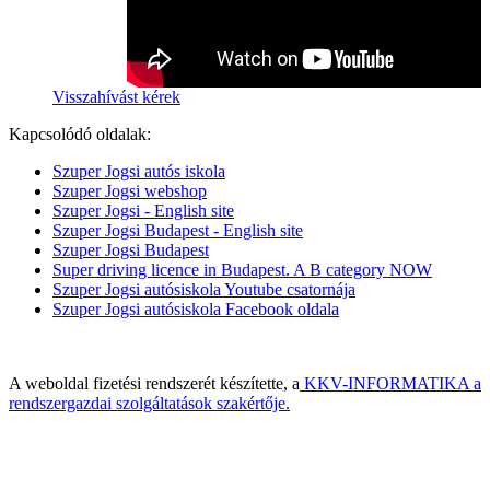
Visszahívást kérek
Kapcsolódó oldalak:
Szuper Jogsi autós iskola
Szuper Jogsi webshop
Szuper Jogsi - English site
Szuper Jogsi Budapest - English site
Szuper Jogsi Budapest
Super driving licence in Budapest. A B category NOW
Szuper Jogsi autósiskola Youtube csatornája
Szuper Jogsi autósiskola Facebook oldala
A weboldal fizetési rendszerét készítette, a
KKV-INFORMATIKA a
rendszergazdai szolgáltatások szakértője.
Built with HTML5 and CSS3 - Copyright © 2014