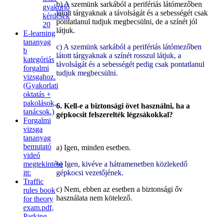
b) A szemünk sarkából a perifériás látómezőben
gyakorló
látott tárgyaknak a távolságát és a sebességét csak
kérdések
pontatlanul tudjuk megbecsülni, de a színét jól
20
látjuk.
E-learning
tananyag
c) A szemünk sarkából a perifériás látómezőben
b
látott tárgyaknak a színét rosszul látjuk, a
kategóriás
távolságát és a sebességét pedig csak pontatlanul
forgalmi
tudjuk megbecsülni.
vizsgahoz.
(Gyakorlati
oktatás +
pakolások,
6. Kell-e a biztonsági övet használni, ha a
tanácsok.)
gépkocsit felszerelték légzsákokkal?
Forgalmi
vizsga
tananyag
bemutató
a) Igen, minden esetben.
videó
megtekintése
b) Igen, kivéve
a hátramenetben közlekedő
itt:
gépkocsi vezetőjének.
Traffic
c) Nem, ebben az esetben a biztonsági őv
rules book
használata nem kötelező.
for theory
exam.pdf,
Parking