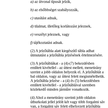
a)
az útvonal típusát jelzik,
b)
az elsőbbséget szabályozzák,
c)
utasítást adnak,
d)
tilalmat, illetőleg korlátozást jeleznek,
e)
veszélyt jeleznek, vagy
f)
tájékoztatást adnak.
(2) A jelzőtábla alatt kiegészítő tábla adhat
útmutatást a jelzőtábla jelzésének értelmezésére.
(3) A jelzőtáblákat - a (4)-(7) bekezdésben
említett kivétellel - az úttest mellett, menetirány
szerint a jobb oldalon helyezik el. A jelzőtáblát a
bal oldalon, vagy az úttest felett megismételhetik.
A jelzőtábla jelzése - a (4) és (5) bekezdésben
említett kivétellel - a jelzőtáblával szemben
közlekedő minden járműre vonatkozik.
(4) Ahol a menetirány szerinti jobb oldalon
útburkolati jellel jelölt két vagy több forgalmi sáv
van, a forgalmi sáv felett elhelyezett jelzőtábla