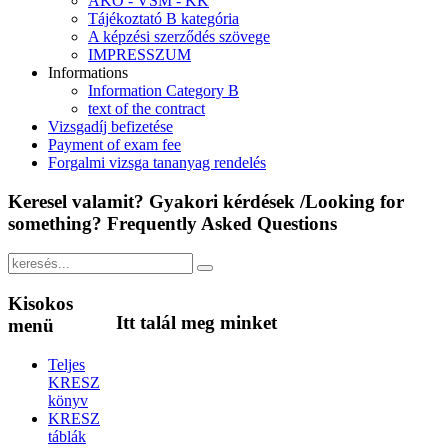
ÁKÓ - VSM - KK
Tájékoztató B kategória
A képzési szerződés szövege
IMPRESSZUM
Informations
Information Category B
text of the contract
Vizsgadíj befizetése
Payment of exam fee
Forgalmi vizsga tananyag rendelés
Keresel
valamit? Gyakori kérdések /Looking for
something? Frequently Asked Questions
Kisokos
Itt
talál meg minket
menü
Teljes
KRESZ
könyv
KRESZ
táblák