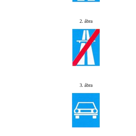
2. ábra
3. ábra