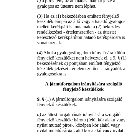
c)
a piros fény az áthaladás tilalmát jelzi: a
gyalogos az úttestre nem léphet.
(3) Ha az (1) bekezdésben említett fényjelző
készülék lámpái az álló vagy a haladó gyalogos
mellett kerékpárt is mutatnak, a (2) bekezdés
rendelkezései - értelemszerűen - az úttestet
keresztező kerékpárúton haladó kerékpárosra is
vonatkoznak.
(4) Ahol a gyalogosforgalom irányítására külön
fényjelző készüléket nem helyeztek el, a 9. § (1)
bekezdésének
a)
pontjában említett fényjelző
készülék jelzései - értelemszerűen - irányadók a
gyalogosokra is.
A járműforgalom irányítására szolgáló
fényjelző készülékek
9. §
(1) A járműforgalom irányítására szolgáló
fényjelző készülékek:
a)
az úttest forgalmának irányítására szolgáló
fényjelző készülék: három (felül kör alakú vagy
nyilat mutató piros-, középen kör alakú vagy
nyilat mutató sárga-, alul kör alakú vagy nyilat