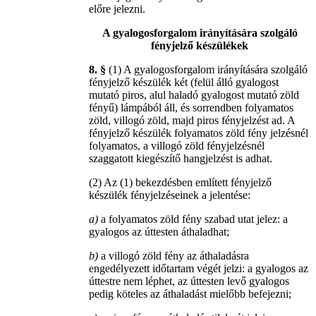
előre jelezni.
A gyalogosforgalom irányítására szolgáló
fényjelző készülékek
8. §
(1) A gyalogosforgalom irányítására szolgáló
fényjelző készülék két (felül álló gyalogost
mutató piros, alul haladó gyalogost mutató zöld
fényű) lámpából áll, és sorrendben folyamatos
zöld, villogó zöld, majd piros fényjelzést ad. A
fényjelző készülék folyamatos zöld fény jelzésnél
folyamatos, a villogó zöld fényjelzésnél
szaggatott kiegészítő hangjelzést is adhat.
(2) Az (1) bekezdésben említett fényjelző
készülék fényjelzéseinek a jelentése:
a)
a folyamatos zöld fény szabad utat jelez: a
gyalogos az úttesten áthaladhat;
b)
a villogó zöld fény az áthaladásra
engedélyezett időtartam végét jelzi: a gyalogos az
úttestre nem léphet, az úttesten levő gyalogos
pedig köteles az áthaladást mielőbb befejezni;