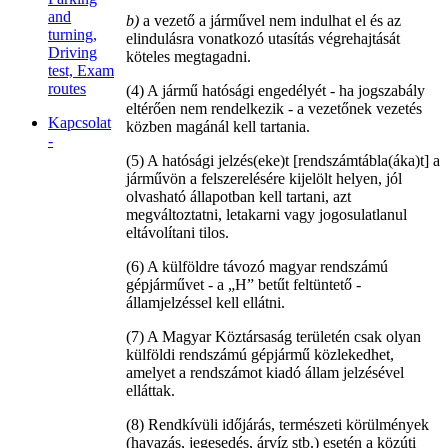
and
b)
a vezető a járművel nem indulhat el és az
turning,
elindulásra vonatkozó utasítás végrehajtását
Driving
köteles megtagadni.
test, Exam
routes
(4) A jármű hatósági engedélyét - ha jogszabály
eltérően nem rendelkezik - a vezetőnek vezetés
Kapcsolat
közben magánál kell tartania.
-
(5) A hatósági jelzés(eke)t [rendszámtábla(áka)t] a
járművön a felszerelésére kijelölt helyen, jól
olvasható állapotban kell tartani, azt
megváltoztatni, letakarni vagy jogosulatlanul
eltávolítani tilos.
(6) A külföldre távozó magyar rendszámú
gépjárművet - a „H” betűt feltüntető -
államjelzéssel kell ellátni.
(7) A Magyar Köztársaság területén csak olyan
külföldi rendszámú gépjármű közlekedhet,
amelyet a rendszámot kiadó állam jelzésével
elláttak.
(8) Rendkívüli időjárás, természeti körülmények
(havazás, jegesedés, árvíz stb.) esetén a közúti