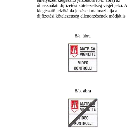
elhelyezett kiegészítő jelzőtábla (8/b. ábra) az
úthasználati díjfizetési kötelezettség végét jelzi. A
kiegészítő jelzőtábla jelzése tartalmazhatja a
díjfizetési kötelezettség ellenőrzésének módját is.
8/a. ábra
8/b. ábra