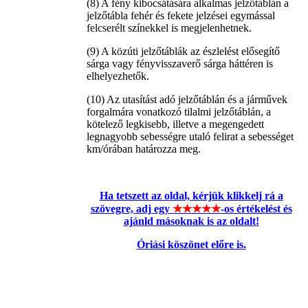
(8) A fény kibocsátására alkalmas jelzőtáblán a
jelzőtábla fehér és fekete jelzései egymással
felcserélt színekkel is megjelenhetnek.
(9) A közúti jelzőtáblák az észlelést elősegítő
sárga vagy fényvisszaverő sárga háttéren is
elhelyezhetők.
(10) Az utasítást adó jelzőtáblán és a járművek
forgalmára vonatkozó tilalmi jelzőtáblán, a
kötelező legkisebb, illetve a megengedett
legnagyobb sebességre utaló felirat a sebességet
km/órában határozza meg.
Ha tetszett az oldal, kérjük klikkelj rá a
szövegre, adj egy
★★★★★
-os értékelést és
ajánld másoknak is az oldalt!
Óriási köszönet előre is.