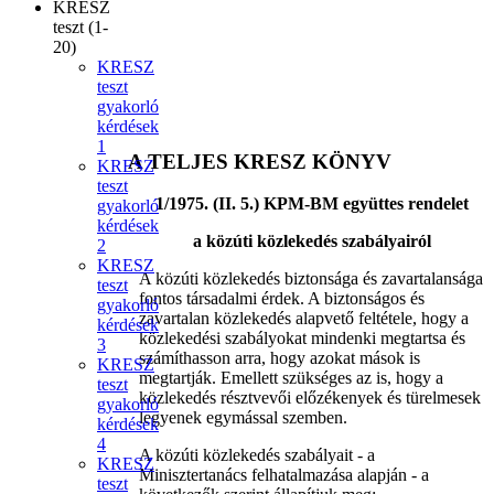
KRESZ
teszt (1-
20)
KRESZ
teszt
gyakorló
kérdések
1
A TELJES KRESZ KÖNYV
KRESZ
teszt
1/1975. (II. 5.) KPM-BM együttes rendelet
gyakorló
kérdések
a közúti közlekedés szabályairól
2
KRESZ
A közúti közlekedés biztonsága és zavartalansága
teszt
fontos társadalmi érdek. A biztonságos és
gyakorló
zavartalan közlekedés alapvető feltétele, hogy a
kérdések
közlekedési szabályokat mindenki megtartsa és
3
számíthasson arra, hogy azokat mások is
KRESZ
megtartják. Emellett szükséges az is, hogy a
teszt
közlekedés résztvevői előzékenyek és türelmesek
gyakorló
legyenek egymással szemben.
kérdések
4
A közúti közlekedés szabályait - a
KRESZ
Minisztertanács felhatalmazása alapján - a
teszt