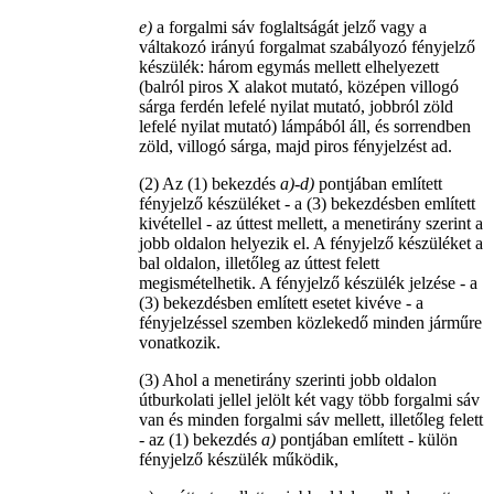
e)
a forgalmi sáv foglaltságát jelző vagy a
váltakozó irányú forgalmat szabályozó fényjelző
készülék: három egymás mellett elhelyezett
(balról piros X alakot mutató, középen villogó
sárga ferdén lefelé nyilat mutató, jobbról zöld
lefelé nyilat mutató) lámpából áll, és sorrendben
zöld, villogó sárga, majd piros fényjelzést ad.
(2) Az (1) bekezdés
a)-d)
pontjában említett
fényjelző készüléket - a (3) bekezdésben említett
kivétellel - az úttest mellett, a menetirány szerint a
jobb oldalon helyezik el. A fényjelző készüléket a
bal oldalon, illetőleg az úttest felett
megismételhetik. A fényjelző készülék jelzése - a
(3) bekezdésben említett esetet kivéve - a
fényjelzéssel szemben közlekedő minden járműre
vonatkozik.
(3) Ahol a menetirány szerinti jobb oldalon
útburkolati jellel jelölt két vagy több forgalmi sáv
van és minden forgalmi sáv mellett, illetőleg felett
- az (1) bekezdés
a)
pontjában említett - külön
fényjelző készülék működik,