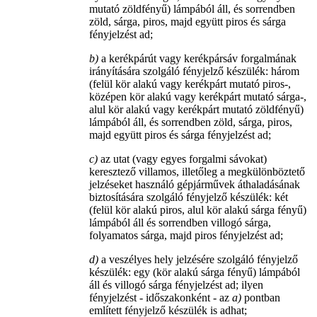
mutató zöldfényű) lámpából áll, és sorrendben
zöld, sárga, piros, majd együtt piros és sárga
fényjelzést ad;
b)
a kerékpárút vagy kerékpársáv forgalmának
irányítására szolgáló fényjelző készülék: három
(felül kör alakú vagy kerékpárt mutató piros-,
középen kör alakú vagy kerékpárt mutató sárga-,
alul kör alakú vagy kerékpárt mutató zöldfényű)
lámpából áll, és sorrendben zöld, sárga, piros,
majd együtt piros és sárga fényjelzést ad;
c)
az utat (vagy egyes forgalmi sávokat)
keresztező villamos, illetőleg a megkülönböztető
jelzéseket használó gépjárművek áthaladásának
biztosítására szolgáló fényjelző készülék: két
(felül kör alakú piros, alul kör alakú sárga fényű)
lámpából áll és sorrendben villogó sárga,
folyamatos sárga, majd piros fényjelzést ad;
d)
a veszélyes hely jelzésére szolgáló fényjelző
készülék: egy (kör alakú sárga fényű) lámpából
áll és villogó sárga fényjelzést ad; ilyen
fényjelzést - időszakonként - az
a)
pontban
említett fényjelző készülék is adhat;