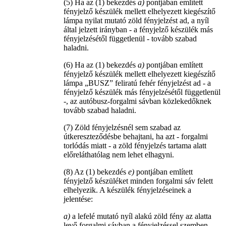
(5) Ha az (1) bekezdés
a)
pontjában említett
fényjelző készülék mellett elhelyezett kiegészítő
lámpa nyilat mutató zöld fényjelzést ad, a nyíl
által jelzett irányban - a fényjelző készülék más
fényjelzésétől függetlenül - tovább szabad
haladni.
(6) Ha az (1) bekezdés
a)
pontjában említett
fényjelző készülék mellett elhelyezett kiegészítő
lámpa „BUSZ” feliratú fehér fényjelzést ad - a
fényjelző készülék más fényjelzésétől függetlenül
-, az autóbusz-forgalmi sávban közlekedőknek
tovább szabad haladni.
(7) Zöld fényjelzésnél sem szabad az
útkereszteződésbe behajtani, ha azt - forgalmi
torlódás miatt - a zöld fényjelzés tartama alatt
előreláthatólag nem lehet elhagyni.
(8) Az (1) bekezdés
e)
pontjában említett
fényjelző készüléket minden forgalmi sáv felett
elhelyezik. A készülék fényjelzéseinek a
jelentése:
a)
a lefelé mutató nyíl alakú zöld fény az alatta
levő forgalmi sávban a fényjelzéssel szemben