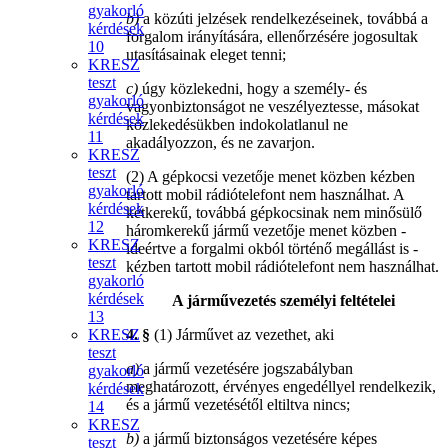
gyakorló
b)
a közúti jelzések rendelkezéseinek, továbbá a
kérdések
forgalom irányítására, ellenőrzésére jogosultak
10
utasításainak eleget tenni;
KRESZ
teszt
c)
úgy közlekedni, hogy a személy- és
gyakorló
vagyonbiztonságot ne veszélyeztesse, másokat
kérdések
közlekedésükben indokolatlanul ne
11
akadályozzon, és ne zavarjon.
KRESZ
teszt
(2) A gépkocsi vezetője menet közben kézben
gyakorló
tartott mobil rádiótelefont nem használhat. A
kérdések
kétkerekű, továbbá gépkocsinak nem minősülő
12
háromkerekű jármű vezetője menet közben -
KRESZ
ideértve a forgalmi okból történő megállást is -
teszt
kézben tartott mobil rádiótelefont nem használhat.
gyakorló
kérdések
A járművezetés személyi feltételei
13
KRESZ
4. §
(1) Járművet az vezethet, aki
teszt
a)
a jármű vezetésére jogszabályban
gyakorló
meghatározott, érvényes engedéllyel rendelkezik,
kérdések
és a jármű vezetésétől eltiltva nincs;
14
KRESZ
b)
a jármű biztonságos vezetésére képes
teszt