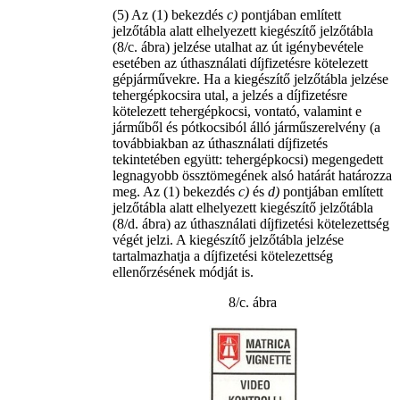
(5) Az (1) bekezdés
c)
pontjában említett
jelzőtábla alatt elhelyezett kiegészítő jelzőtábla
(8/c. ábra) jelzése utalhat az út igénybevétele
esetében az úthasználati díjfizetésre kötelezett
gépjárművekre. Ha a kiegészítő jelzőtábla jelzése
tehergépkocsira utal, a jelzés a díjfizetésre
kötelezett tehergépkocsi, vontató, valamint e
járműből és pótkocsiból álló járműszerelvény (a
továbbiakban az úthasználati díjfizetés
tekintetében együtt: tehergépkocsi) megengedett
legnagyobb össztömegének alsó határát határozza
meg. Az (1) bekezdés
c)
és
d)
pontjában említett
jelzőtábla alatt elhelyezett kiegészítő jelzőtábla
(8/d. ábra) az úthasználati díjfizetési kötelezettség
végét jelzi. A kiegészítő jelzőtábla jelzése
tartalmazhatja a díjfizetési kötelezettség
ellenőrzésének módját is.
8/c. ábra