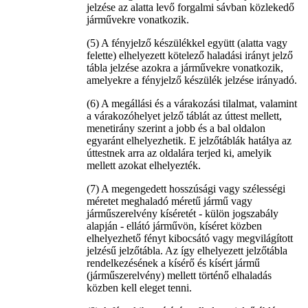
jelzése az alatta levő forgalmi sávban közlekedő
járművekre vonatkozik.
(5) A fényjelző készülékkel együtt (alatta vagy
felette) elhelyezett kötelező haladási irányt jelző
tábla jelzése azokra a járművekre vonatkozik,
amelyekre a fényjelző készülék jelzése irányadó.
(6) A megállási és a várakozási tilalmat, valamint
a várakozóhelyet jelző táblát az úttest mellett,
menetirány szerint a jobb és a bal oldalon
egyaránt elhelyezhetik. E jelzőtáblák hatálya az
úttestnek arra az oldalára terjed ki, amelyik
mellett azokat elhelyezték.
(7) A megengedett hosszúsági vagy szélességi
méretet meghaladó méretű jármű vagy
járműszerelvény kíséretét - külön jogszabály
alapján - ellátó járművön, kíséret közben
elhelyezhető fényt kibocsátó vagy megvilágított
jelzésű jelzőtábla. Az így elhelyezett jelzőtábla
rendelkezésének a kísérő és kísért jármű
(járműszerelvény) mellett történő elhaladás
közben kell eleget tenni.