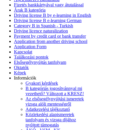
Fizetés bankkártyával vagy átutalással
Árak B kategória
Driving license B by e-learning in English
Driving license B e-learning German
Category B in Spanish - Turkish
Driving licence naturalization
Payment by credit card or bank transfer
Application from another driving school
Application Form
Kapcsolat
Találkozási pontok
Elsősegélynyújtás tanfolyam
Oktatók
Képek
Információk
Gyakori kérdések
B kategóriás jogosítvánnyal mi
vezethető? Változott a KRESZ!
Az elsősegélynyújtási ismeretek
vizsga alóli mentességről
Adatkezelési tájékoztató
Közlekedési alapismeretek
tanfolyam és vizsga díjához
nyújtott támogatás