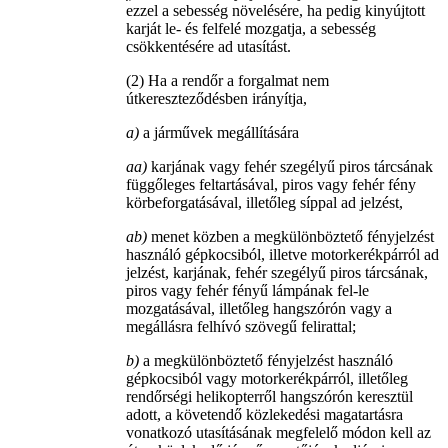
ezzel a sebesség növelésére, ha pedig kinyújtott
karját le- és felfelé mozgatja, a sebesség
csökkentésére ad utasítást.
(2) Ha a rendőr a forgalmat nem
útkereszteződésben irányítja,
a)
a járművek megállítására
aa)
karjának vagy fehér szegélyű piros tárcsának
függőleges feltartásával, piros vagy fehér fény
körbeforgatásával, illetőleg síppal ad jelzést,
ab)
menet közben a megkülönböztető fényjelzést
használó gépkocsiból, illetve motorkerékpárról ad
jelzést, karjának, fehér szegélyű piros tárcsának,
piros vagy fehér fényű lámpának fel-le
mozgatásával, illetőleg hangszórón vagy a
megállásra felhívó szövegű felirattal;
b)
a megkülönböztető fényjelzést használó
gépkocsiból vagy motorkerékpárról, illetőleg
rendőrségi helikopterről hangszórón keresztül
adott, a követendő közlekedési magatartásra
vonatkozó utasításának megfelelő módon kell az