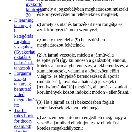
gyakorló
c)
amely a jogszabályban meghatározott műszaki
kérdések
és környezetvédelmi feltételeknek megfelel;
20
E-learning
d)
amely az utat és tartozékait nem rongálja és
tananyag
azok környezetét nem szennyezi;
b
kategóriás
e)
amely megfelel a (9) bekezdésben
forgalmi
meghatározott feltételnek.
vizsgahoz.
(Gyakorlati
(2) A jármű vezetője, mielőtt a járművel a
oktatás +
telephelyről (így különösen a garázsból) elindul,
pakolások,
köteles a kormányberendezés, a fékberendezés, a
tanácsok.)
gumiabroncsok, valamint a kötelezően előírt
Forgalmi
világító- és fényjelző berendezések állapotát
vizsga
(működését), továbbá a hatósági jelzés(ek)
tananyag
[rendszámtábla(ák)] meglétét, állapotát - az adott
bemutató
körülmények között indokolt módon - ellenőrizni.
videó
megtekintése
(3) Ha a jármű az (1) bekezdésben foglalt
itt:
rendelkezéseknek nem felel meg;
Traffic
rules book
a)
az üzemben tartó nem engedheti meg, hogy a
for theory
vezető a járművel elinduljon és az elindulást
exam.pdf,
köteles megakadályozni;
Parking