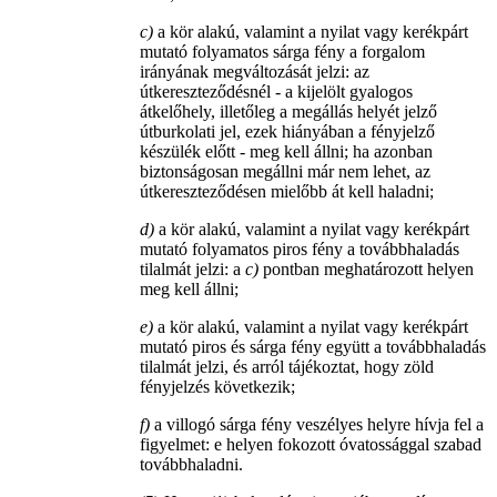
c)
a kör alakú, valamint a nyilat vagy kerékpárt
mutató folyamatos sárga fény a forgalom
irányának megváltozását jelzi: az
útkereszteződésnél - a kijelölt gyalogos
átkelőhely, illetőleg a megállás helyét jelző
útburkolati jel, ezek hiányában a fényjelző
készülék előtt - meg kell állni; ha azonban
biztonságosan megállni már nem lehet, az
útkereszteződésen mielőbb át kell haladni;
d)
a kör alakú, valamint a nyilat vagy kerékpárt
mutató folyamatos piros fény a továbbhaladás
tilalmát jelzi: a
c)
pontban meghatározott helyen
meg kell állni;
e)
a kör alakú, valamint a nyilat vagy kerékpárt
mutató piros és sárga fény együtt a továbbhaladás
tilalmát jelzi, és arról tájékoztat, hogy zöld
fényjelzés következik;
f)
a villogó sárga fény veszélyes helyre hívja fel a
figyelmet: e helyen fokozott óvatossággal szabad
továbbhaladni.