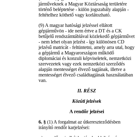
járműveknek a Magyar Köztársaság területére
történő beléptetése - külön jogszabály alapján -
feltételhez köthető vagy korlátozható.
(9) A magyar hatósági jelzéssel ellátott
gépjárművön - ide nem értve a DT és a CK
betűjelű rendszámtáblával közlekedő gépjárművet
- nem lehet olyan jelzést - így különösen CD
jelzésű matricát - feltüntetni, amely arra utal, hogy
a gépjármű a Magyarországon működő
diplomáciai és konzuli képviseletek, nemzetközi
szervezetek vagy ezek nemzetközi szerződés
alapján mentességet élvező tagjának, illetve a
mentességet élvező családtagjának használatában
van.
II. RÉSZ
Közúti jelzések
A rendőr jelzései
6. §
(1) A forgalmat az útkereszteződésben
irányító rendőr karjelzései: