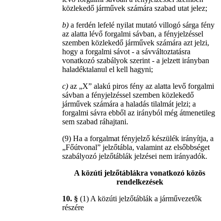
közlekedő járművek számára szabad utat jelez;
b)
a ferdén lefelé nyilat mutató villogó sárga fény
az alatta lévő forgalmi sávban, a fényjelzéssel
szemben közlekedő járművek számára azt jelzi,
hogy a forgalmi sávot - a sávváltoztatásra
vonatkozó szabályok szerint - a jelzett irányban
haladéktalanul el kell hagyni;
c)
az „X” alakú piros fény az alatta levő forgalmi
sávban a fényjelzéssel szemben közlekedő
járművek számára a haladás tilalmát jelzi; a
forgalmi sávra ebből az irányból még átmenetileg
sem szabad ráhajtani.
(9) Ha a forgalmat fényjelző készülék irányítja, a
„Főútvonal” jelzőtábla, valamint az elsőbbséget
szabályozó jelzőtáblák jelzései nem irányadók.
A közúti jelzőtáblákra vonatkozó közös
rendelkezések
10. §
(1) A közúti jelzőtáblák a járművezetők
részére