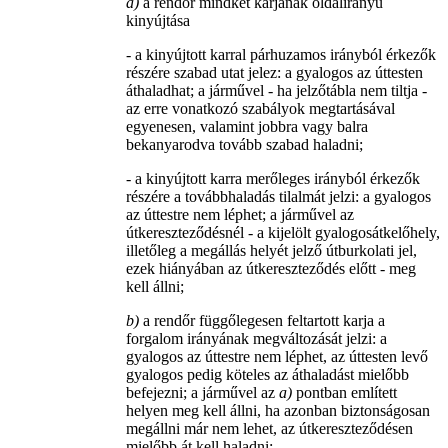
a)
a rendőr mindkét karjának oldalirányú
kinyújtása
- a kinyújtott karral párhuzamos irányból érkezők
részére szabad utat jelez: a gyalogos az úttesten
áthaladhat; a járművel - ha jelzőtábla nem tiltja -
az erre vonatkozó szabályok megtartásával
egyenesen, valamint jobbra vagy balra
bekanyarodva tovább szabad haladni;
- a kinyújtott karra merőleges irányból érkezők
részére a továbbhaladás tilalmát jelzi: a gyalogos
az úttestre nem léphet; a járművel az
útkereszteződésnél - a kijelölt gyalogosátkelőhely,
illetőleg a megállás helyét jelző útburkolati jel,
ezek hiányában az útkereszteződés előtt - meg
kell állni;
b)
a rendőr függőlegesen feltartott karja a
forgalom irányának megváltozását jelzi: a
gyalogos az úttestre nem léphet, az úttesten levő
gyalogos pedig köteles az áthaladást mielőbb
befejezni; a járművel az
a)
pontban említett
helyen meg kell állni, ha azonban biztonságosan
megállni már nem lehet, az útkereszteződésen
mielőbb át kell haladni;