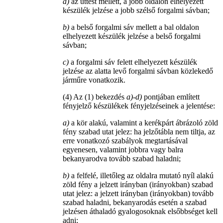
a)
az úttest mellett, a jobb oldalon elhelyezett
készülék jelzése a jobb szélső forgalmi sávban;
b)
a belső forgalmi sáv mellett a bal oldalon
elhelyezett készülék jelzése a belső forgalmi
sávban;
c)
a forgalmi sáv felett elhelyezett készülék
jelzése az alatta levő forgalmi sávban közlekedő
járműre vonatkozik.
(4) Az (1) bekezdés
a)-d)
pontjában említett
fényjelző készülékek fényjelzéseinek a jelentése:
a)
a kör alakú, valamint a kerékpárt ábrázoló zöld
fény szabad utat jelez: ha jelzőtábla nem tiltja, az
erre vonatkozó szabályok megtartásával
egyenesen, valamint jobbra vagy balra
bekanyarodva tovább szabad haladni;
b)
a felfelé, illetőleg az oldalra mutató nyíl alakú
zöld fény a jelzett irányban (irányokban) szabad
utat jelez: a jelzett irányban (irányokban) tovább
szabad haladni, bekanyarodás esetén a szabad
jelzésen áthaladó gyalogosoknak elsőbbséget kell
adni;