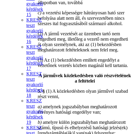
állapotban van, továbbá
gyakorló
kérdések
c)
a vezetési képességre hátrányosan ható szer
15
befolyása alatt nem áll, és szervezetében nincs
KRESZ
szeszes ital fogyasztásából származó alkohol.
teszt
gyakorló
(2) A jármű vezetését az üzemben tartó nem
kérdések
engedheti meg, illetőleg a vezető nem engedheti
16
át olyan személynek, aki az (1) bekezdésben
KRESZ
meghatározott feltételeknek nem felel meg.
teszt
gyakorló
(3) Az (1) bekezdésben említett engedélyt a
kérdések
vezetőnek vezetés közben magánál kell tartania.
17
KRESZ
A járművek közlekedésben való részvételének
teszt
a feltételei
gyakorló
kérdések
5. §
(1) A közlekedésben olyan járművel szabad
18
részt venni,
KRESZ
teszt
a)
amelynek jogszabályban meghatározott
gyakorló
érvényes hatósági engedélye van;
kérdések
19
b)
amelyre külön jogszabályban meghatározott
KRESZ
számú, típusú és elhelyezésű hatósági jelzés(ek)
teszt
[rendszámtábla(ák)] van(nak) felszerelve;