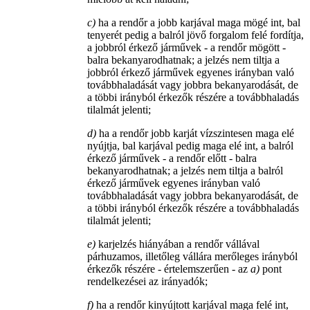
c)
ha a rendőr a jobb karjával maga mögé int, bal
tenyerét pedig a balról jövő forgalom felé fordítja,
a jobbról érkező járművek - a rendőr mögött -
balra bekanyarodhatnak; a jelzés nem tiltja a
jobbról érkező járművek egyenes irányban való
továbbhaladását vagy jobbra bekanyarodását, de
a többi irányból érkezők részére a továbbhaladás
tilalmát jelenti;
d)
ha a rendőr jobb karját vízszintesen maga elé
nyújtja, bal karjával pedig maga elé int, a balról
érkező járművek - a rendőr előtt - balra
bekanyarodhatnak; a jelzés nem tiltja a balról
érkező járművek egyenes irányban való
továbbhaladását vagy jobbra bekanyarodását, de
a többi irányból érkezők részére a továbbhaladás
tilalmát jelenti;
e)
karjelzés hiányában a rendőr vállával
párhuzamos, illetőleg vállára merőleges irányból
érkezők részére - értelemszerűen - az
a)
pont
rendelkezései az irányadók;
f)
ha a rendőr kinyújtott karjával maga felé int,