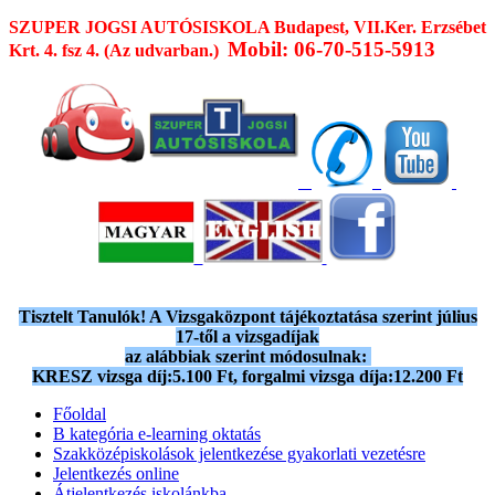
SZUPER JOGSI AUTÓSISKOLA
Budapest, VII.Ker. Erzsébet
Mobil: 06-70-515-5913
Krt. 4. fsz 4. (Az udvarban.)
Tisztelt Tanulók! A Vizsgaközpont tájékoztatása szerint július
17-től a vizsgadíjak
az alábbiak szerint módosulnak:
KRESZ vizsga díj:5.100 Ft, forgalmi vizsga díja:12.200 Ft
Főoldal
B kategória e-learning oktatás
Szakközépiskolások jelentkezése gyakorlati vezetésre
Jelentkezés online
Átjelentkezés iskolánkba