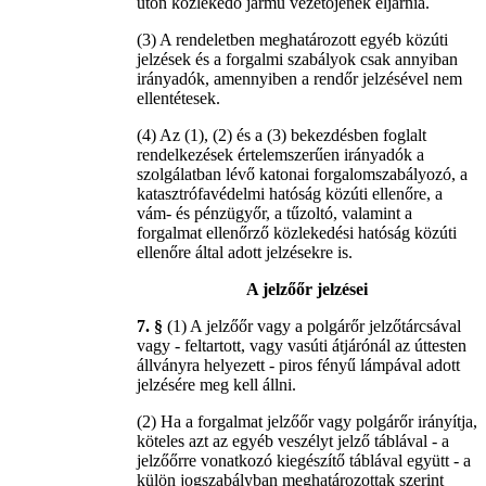
úton közlekedő jármű vezetőjének eljárnia.
(3) A rendeletben meghatározott egyéb közúti
jelzések és a forgalmi szabályok csak annyiban
irányadók, amennyiben a rendőr jelzésével nem
ellentétesek.
(4) Az (1), (2) és a (3) bekezdésben foglalt
rendelkezések értelemszerűen irányadók a
szolgálatban lévő katonai forgalomszabályozó, a
katasztrófavédelmi hatóság közúti ellenőre, a
vám- és pénzügyőr, a tűzoltó, valamint a
forgalmat ellenőrző közlekedési hatóság közúti
ellenőre által adott jelzésekre is.
A jelzőőr jelzései
7. §
(1) A jelzőőr vagy a polgárőr jelzőtárcsával
vagy - feltartott, vagy vasúti átjárónál az úttesten
állványra helyezett - piros fényű lámpával adott
jelzésére meg kell állni.
(2) Ha a forgalmat jelzőőr vagy polgárőr irányítja,
köteles azt az egyéb veszélyt jelző táblával - a
jelzőőrre vonatkozó kiegészítő táblával együtt - a
külön jogszabályban meghatározottak szerint