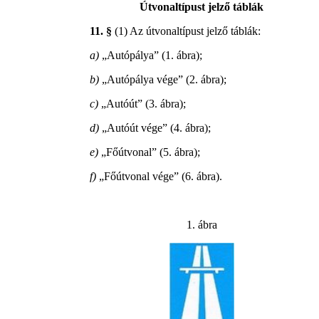
Útvonaltípust jelző táblák
11. §
(1) Az útvonaltípust jelző táblák:
a)
„Autópálya” (1. ábra);
b)
„Autópálya vége” (2. ábra);
c)
„Autóút” (3. ábra);
d)
„Autóút vége” (4. ábra);
e)
„Főútvonal” (5. ábra);
f)
„Főútvonal vége” (6. ábra).
1. ábra