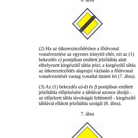
(2) Ha az útkereszteződésben a főútvonal
vonalvezetése az egyenes iránytól eltér, ezt az (1)
bekezdés
e)
pontjában említett jelzőtábla alatt
elhelyezett kiegészítő tábla jelzi; a kiegészítő tábla
az útkereszteződés alaprajzi vázlatán a főútvonal
vonalvezetését vastag vonallal tünteti fel (7. ábra).
(3) Az (1) bekezdés
a)-d)
és
f)
pontjában említett
jelzőtábla előjelzésére a táblával azonos ábrájú -
az előjelzett tábla távolságát feltüntető - kiegészítő
táblával ellátott jelzőtábla szolgál (8. ábra).
7. ábra