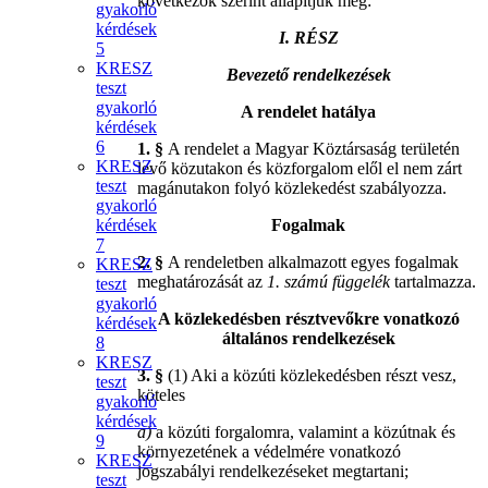
következők szerint állapítjuk meg:
gyakorló
kérdések
I. RÉSZ
5
KRESZ
Bevezető rendelkezések
teszt
gyakorló
A rendelet hatálya
kérdések
6
1. §
A rendelet a Magyar Köztársaság területén
KRESZ
levő közutakon és közforgalom elől el nem zárt
teszt
magánutakon folyó közlekedést szabályozza.
gyakorló
kérdések
Fogalmak
7
2. §
A rendeletben alkalmazott egyes fogalmak
KRESZ
meghatározását az
1. számú függelék
tartalmazza.
teszt
gyakorló
A közlekedésben résztvevőkre vonatkozó
kérdések
általános rendelkezések
8
KRESZ
3. §
(1) Aki a közúti közlekedésben részt vesz,
teszt
köteles
gyakorló
kérdések
a)
a közúti forgalomra, valamint a közútnak és
9
környezetének a védelmére vonatkozó
KRESZ
jogszabályi rendelkezéseket megtartani;
teszt