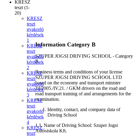
KRESZ
teszt (1-
20)
KRESZ
teszt
gyakorló
kérdések
1
Information Category B
KRESZ
teszt
SZUPER JOGSI DRIVING SCHOOL - Category
gyakorló
B
kérdések
2
Business terms and conditions of your license
KRESZ
SZUPER JOGSI DRIVING SCHOOL LTD
teszt
based on the economy and transport minister
gyakorló
24/2005./IV.21. / GKM drivers on the road and
kérdések
road transport training of and arrangements for the
3
examination.
KRESZ
teszt
Identity, contact, and company data of
gyakorló
Driving School
kérdések
4
1.1. Name of Driving School: Szuper Jogsi
KRESZ
Autósiskola Kft.
teszt