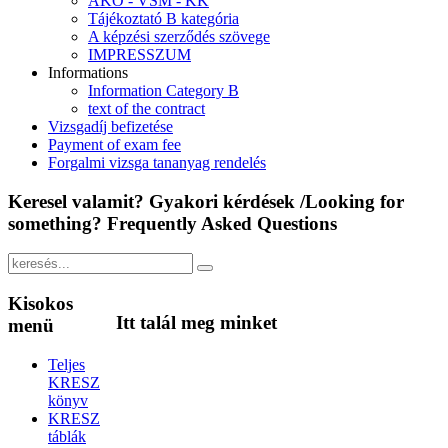
ÁKÓ - VSM - KK
Tájékoztató B kategória
A képzési szerződés szövege
IMPRESSZUM
Informations
Information Category B
text of the contract
Vizsgadíj befizetése
Payment of exam fee
Forgalmi vizsga tananyag rendelés
Keresel
valamit? Gyakori kérdések /Looking for
something? Frequently Asked Questions
Kisokos
Itt
talál meg minket
menü
Teljes
KRESZ
könyv
KRESZ
táblák