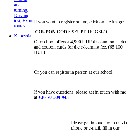
and
turning,
Driving
test, Exam
If you want to register online, click on the image:
routes
COUPON CODE
:SZUPERJOGSI-10
Kapcsolat
-
Our school offers a 4,900 HUF discount on student
and coupon cards for the e-learning fee. (65,100
HUF)
Or you can register in person at our school.
If you have questions, please get in touch with me
at
+36-70-509-9431
Please get in touch with us via
phone or e-mail, fill in our