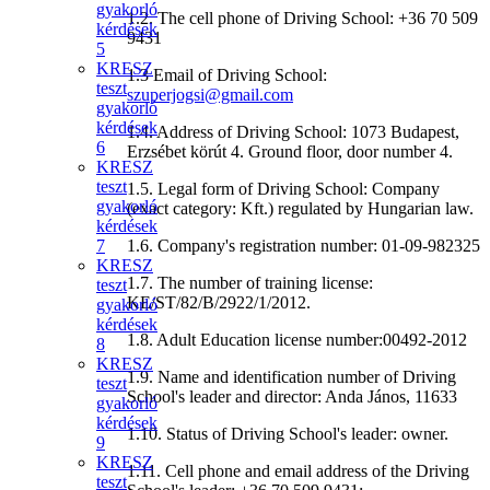
gyakorló
1.2. The cell phone of Driving School: +36 70 509
kérdések
9431
5
KRESZ
1.3 Email of Driving School:
teszt
szuperjogsi@gmail.com
gyakorló
kérdések
1.4. Address of Driving School: 1073 Budapest,
6
Erzsébet körút 4. Ground floor, door number 4.
KRESZ
teszt
1.5. Legal form of Driving School: Company
gyakorló
(exact category: Kft.) regulated by Hungarian law.
kérdések
7
1.6. Company's registration number: 01-09-982325
KRESZ
1.7. The number of training license:
teszt
KE/ST/82/B/2922/1/2012.
gyakorló
kérdések
1.8. Adult Education license number:00492-2012
8
KRESZ
1.9. Name and identification number of Driving
teszt
School's leader and director: Anda János, 11633
gyakorló
kérdések
1.10. Status of Driving School's leader: owner.
9
KRESZ
1.11. Cell phone and email address of the Driving
teszt