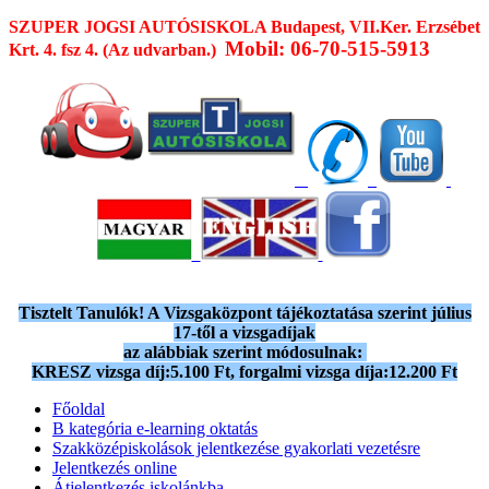
SZUPER JOGSI AUTÓSISKOLA
Budapest, VII.Ker. Erzsébet
Mobil: 06-70-515-5913
Krt. 4. fsz 4. (Az udvarban.)
Tisztelt Tanulók! A Vizsgaközpont tájékoztatása szerint július
17-től a vizsgadíjak
az alábbiak szerint módosulnak:
KRESZ vizsga díj:5.100 Ft, forgalmi vizsga díja:12.200 Ft
Főoldal
B kategória e-learning oktatás
Szakközépiskolások jelentkezése gyakorlati vezetésre
Jelentkezés online
Átjelentkezés iskolánkba