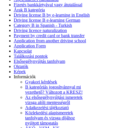
Fizetés bankkártyával vagy átutalással
Árak B kategória
Driving license B by e-learning in English
Driving license B e-learning German
Category B in Spanish - Turkish
Driving licence naturalization
Payment by credit card or bank transfer
Application from another driving school
Application Form
Kapcsolat
Találkozási pontok
Elsősegélynyújtás tanfolyam
Oktatók
Képek
Információk
Gyakori kérdések
B kategóriás jogosítvánnyal mi
vezethető? Változott a KRESZ!
Az elsősegélynyújtási ismeretek
vizsga alóli mentességről
Adatkezelési tájékoztató
Közlekedési alapismeretek
tanfolyam és vizsga díjához
nyújtott támogatás