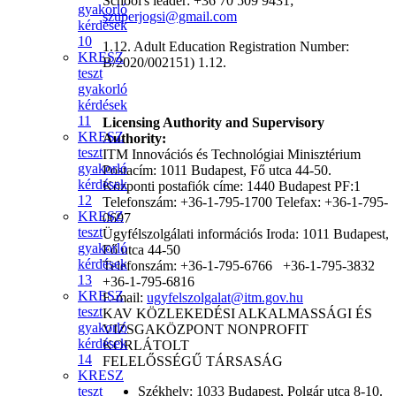
School's leader: +36 70 509 9431;
gyakorló
szuperjogsi@gmail.com
kérdések
10
1.12. Adult Education Registration Number:
KRESZ
B/2020/002151) 1.12.
teszt
gyakorló
kérdések
11
Licensing Authority and Supervisory
KRESZ
Authority:
teszt
ITM Innovációs és Technológiai Minisztérium
gyakorló
Postacím: 1011 Budapest, Fő utca 44-50.
kérdések
Központi postafiók címe: 1440 Budapest PF:1
12
Telefonszám: +36-1-795-1700 Telefax: +36-1-795-
KRESZ
0697
teszt
Ügyfélszolgálati információs Iroda: 1011 Budapest,
gyakorló
Fő utca 44-50
kérdések
Telefonszám: +36-1-795-6766 +36-1-795-3832
13
+36-1-795-6816
KRESZ
E-mail:
ugyfelszolgalat@itm.gov.hu
teszt
KAV KÖZLEKEDÉSI ALKALMASSÁGI ÉS
gyakorló
VIZSGAKÖZPONT NONPROFIT
kérdések
KORLÁTOLT
14
FELELŐSSÉGŰ TÁRSASÁG
KRESZ
teszt
Székhely: 1033 Budapest, Polgár utca 8-10.