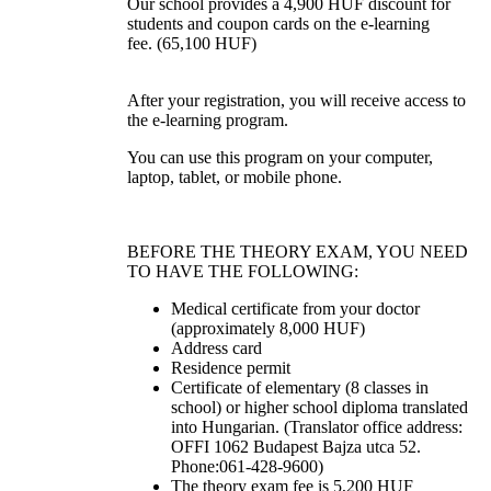
Our school provides a 4,900 HUF discount for
students and coupon cards on the e-learning
fee. (65,100 HUF)
After your registration, you will receive access to
the e-learning program.
You can use this program on your computer,
laptop, tablet, or mobile phone.
BEFORE THE THEORY EXAM, YOU NEED
TO HAVE THE FOLLOWING:
Medical certificate from your doctor
(approximately 8,000 HUF)
Address card
Residence permit
Certificate of elementary (8 classes in
school) or higher school diploma translated
into Hungarian. (Translator office address:
OFFI 1062 Budapest Bajza utca 52.
Phone:061-428-9600)
The theory exam fee is 5,200 HUF