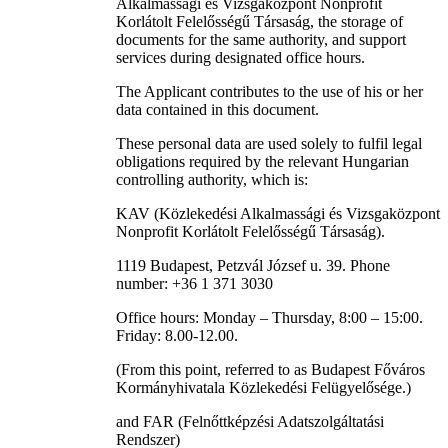
Alkalmassági és Vizsgaközpont Nonprofit
Korlátolt Felelősségű Társaság, the storage of
documents for the same authority, and support
services during designated office hours.
The Applicant contributes to the use of his or her
data contained in this document.
These personal data are used solely to fulfil legal
obligations required by the relevant Hungarian
controlling authority, which is:
KAV (Közlekedési Alkalmassági és Vizsgaközpont
Nonprofit Korlátolt Felelősségű Társaság).
1119 Budapest, Petzvál József u. 39. Phone
number: +36 1 371 3030
Office hours: Monday – Thursday, 8:00 – 15:00.
Friday: 8.00-12.00.
(From this point, referred to as Budapest Főváros
Kormányhivatala Közlekedési Felügyelősége.)
and FAR (Felnőttképzési Adatszolgáltatási
Rendszer)