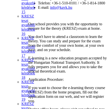
gyakorló
Telefon: +36-1-510-0101 / +36-1-814-1800
kérdések
E-mail:
info@kavk.hu
15
KRESZ
teszt
Our school provides you with the opportunity to
gyakorló
prepare for the theory (KRESZ) exam at home.
kérdések
16
You don't have to attend a classroom to learn the
KRESZ
theory. You can study and prepare for the exam
teszt
from the comfort of your own home, at your own
gyakorló
pace, and on your schedule.
kérdések
17
E-learning is a new education program accepted by
KRESZ
the Hungarian National Transport Authority. It
teszt
fully prepares you for and allows you to take the
gyakorló
official theoretical exam.
kérdések
18
Application Procedure:
KRESZ
teszt
If you want to choose the e-learning theory course
gyakorló
(KRESZ) from the home program, fill out the
kérdések
application form on our web, and we will register
19
you.
KRESZ
teszt