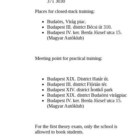
371 3030
Places for closed-track training:
Budaörs, Virág piac.
Budapest III. district Bécsi út 310.
Budapest IV. ker. Berda József utca 15.
(Magyar Autóklub)
Meeting point for practical training:
Budapest XIX. District Határ út.
Budapest III. district Flórián tér.
Budapest XIV. district Írottkő park
Budapest XIX. district Budaörsi virágpiac
Budapest IV. ker. Berda József utca 15.
(Magyar Autóklub)
For the first theory exam, only the school is
allowed to book students.