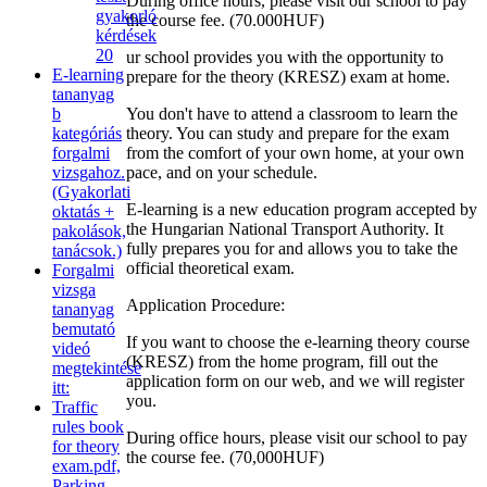
During office hours, please visit our school to pay
gyakorló
the course fee. (70.000HUF)
kérdések
20
ur school provides you with the opportunity to
E-learning
prepare for the theory (KRESZ) exam at home.
tananyag
b
You don't have to attend a classroom to learn the
kategóriás
theory. You can study and prepare for the exam
forgalmi
from the comfort of your own home, at your own
vizsgahoz.
pace, and on your schedule.
(Gyakorlati
E-learning is a new education program accepted by
oktatás +
the Hungarian National Transport Authority. It
pakolások,
fully prepares you for and allows you to take the
tanácsok.)
official theoretical exam.
Forgalmi
vizsga
Application Procedure:
tananyag
bemutató
If you want to choose the e-learning theory course
videó
(KRESZ) from the home program, fill out the
megtekintése
application form on our web, and we will register
itt:
you.
Traffic
rules book
During office hours, please visit our school to pay
for theory
the course fee. (70,000HUF)
exam.pdf,
Parking