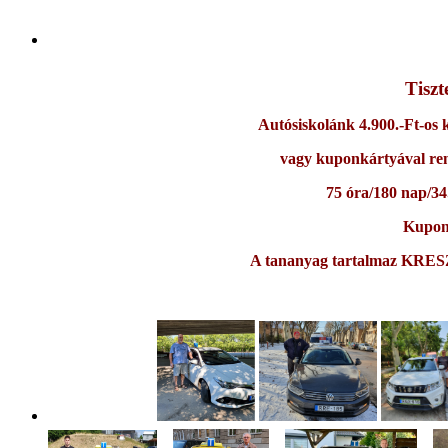
Tiszt
Autósiskolánk 4.900.-Ft-os
vagy kuponkártyával ren
75 óra/180 nap/34
Kupo
A tananyag tartalmaz KRESZ-v