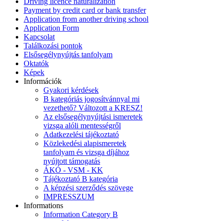
Driving licence naturalization
Payment by credit card or bank transfer
Application from another driving school
Application Form
Kapcsolat
Találkozási pontok
Elsősegélynyújtás tanfolyam
Oktatók
Képek
Információk
Gyakori kérdések
B kategóriás jogosítvánnyal mi
vezethető? Változott a KRESZ!
Az elsősegélynyújtási ismeretek
vizsga alóli mentességről
Adatkezelési tájékoztató
Közlekedési alapismeretek
tanfolyam és vizsga díjához
nyújtott támogatás
ÁKÓ - VSM - KK
Tájékoztató B kategória
A képzési szerződés szövege
IMPRESSZUM
Informations
Information Category B