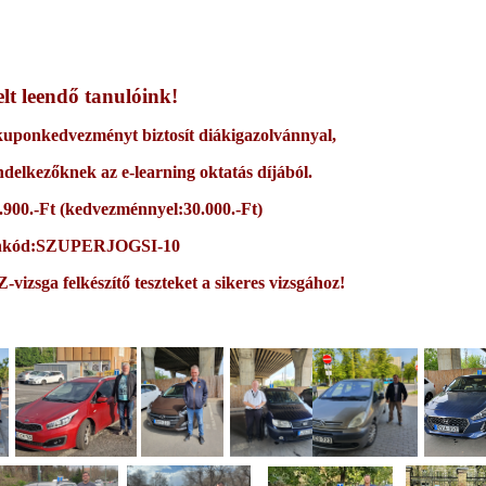
elt leendő tanulóink!
 kuponkedvezményt biztosít diákigazolvánnyal,
delkezőknek az e-learning oktatás díjából.
.900.-Ft (kedvezménnyel:30.000.-Ft)
nkód:SZUPERJOGSI-10
izsga felkészítő teszteket a sikeres vizsgához!