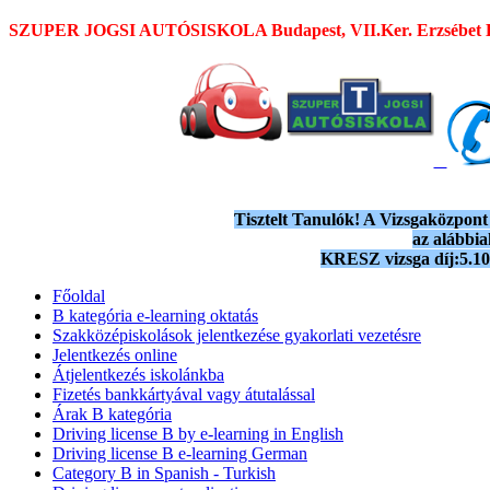
SZUPER JOGSI AUTÓSISKOLA
Budapest, VII.Ker. Erzsébet 
Tisztelt Tanulók! A Vizsgaközpont t
az alábbi
KRESZ vizsga díj:5.100
Főoldal
B kategória e-learning oktatás
Szakközépiskolások jelentkezése gyakorlati vezetésre
Jelentkezés online
Átjelentkezés iskolánkba
Fizetés bankkártyával vagy átutalással
Árak B kategória
Driving license B by e-learning in English
Driving license B e-learning German
Category B in Spanish - Turkish