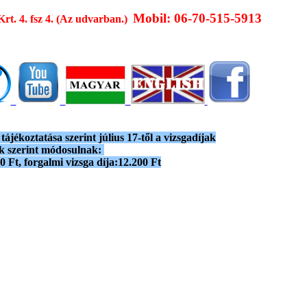
Mobil: 06-70-515-5913
Krt. 4. fsz 4. (Az udvarban.)
ájékoztatása szerint július 17-től a vizsgadíjak
ak szerint módosulnak:
 Ft, forgalmi vizsga díja:12.200 Ft