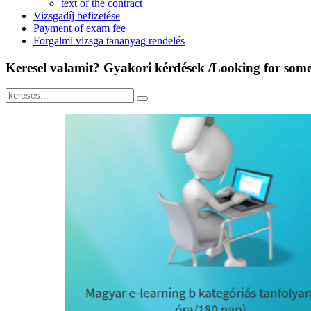
text of the contract
Vizsgadíj befizetése
Payment of exam fee
Forgalmi vizsga tananyag rendelés
Keresel
valamit? Gyakori kérdések /Looking for some