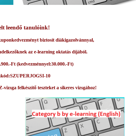
elt leendő tanulóink!
 kuponkedvezményt biztosít diákigazolvánnyal,
delkezőknek az e-learning oktatás díjából.
.900.-Ft (kedvezménnyel:30.000.-Ft)
nkód:SZUPERJOGSI-10
izsga felkészítő teszteket a sikeres vizsgához!