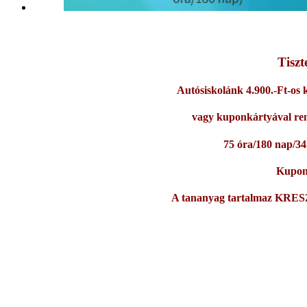
Tiszt
Autósiskolánk 4.900.-Ft-os
vagy kuponkártyával ren
75 óra/180 nap/34
Kupo
A tananyag tartalmaz KRESZ-v