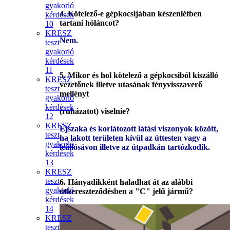
gyakorló
4.
Kötelező-e gépkocsijában készenlétben
kérdések
tartani hóláncot?
10
KRESZ
Nem.
teszt
gyakorló
kérdések
11
5.
Mikor és hol kötelező a gépkocsiból kiszálló
KRESZ
vezetőnek illetve utasának fényvisszaverő
teszt
mellényt
gyakorló
kérdések
(ruházatot) viselnie?
12
KRESZ
Éjszaka és korlátozott látási viszonyok között,
teszt
ha lakott területen kívül az úttesten vagy a
gyakorló
leállósávon illetve az útpadkán tartózkodik.
kérdések
13
KRESZ
teszt
6. Hányadikként haladhat át az alábbi
gyakorló
útkereszteződésben a "C" jelű jármű?
kérdések
14
KRESZ
teszt