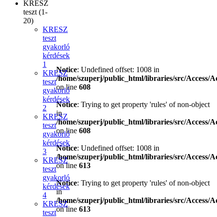
KRESZ
teszt (1-
20)
KRESZ
teszt
gyakorló
kérdések
1
Notice
: Undefined offset: 1008 in
KRESZ
/home/szuperj/public_html/libraries/src/Access/A
teszt
on line
608
gyakorló
kérdések
Notice
: Trying to get property 'rules' of non-object
2
in
KRESZ
/home/szuperj/public_html/libraries/src/Access/A
teszt
on line
608
gyakorló
kérdések
Notice
: Undefined offset: 1008 in
3
/home/szuperj/public_html/libraries/src/Access/A
KRESZ
on line
613
teszt
gyakorló
Notice
: Trying to get property 'rules' of non-object
kérdések
in
4
/home/szuperj/public_html/libraries/src/Access/A
KRESZ
on line
613
teszt