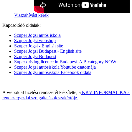
Visszahívást kérek
Kapcsolódó oldalak:
Szuper Jogsi autós iskola
Szuper Jogsi webshop
Szuper Jogsi - English site
Szuper Jogsi Budapest - English site
Szuper Jogsi Budapest
Super driving licence in Budapest. A B category NOW
Szuper Jogsi autósiskola Youtube csatornája
Szuper Jogsi autósiskola Facebook oldala
A weboldal fizetési rendszerét készítette, a
KKV-INFORMATIKA a
rendszergazdai szolgáltatások szakértője.
Built with HTML5 and CSS3 - Copyright © 2014