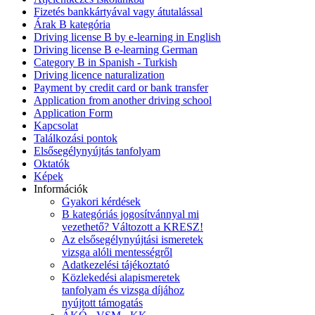
Fizetés bankkártyával vagy átutalással
Árak B kategória
Driving license B by e-learning in English
Driving license B e-learning German
Category B in Spanish - Turkish
Driving licence naturalization
Payment by credit card or bank transfer
Application from another driving school
Application Form
Kapcsolat
Találkozási pontok
Elsősegélynyújtás tanfolyam
Oktatók
Képek
Információk
Gyakori kérdések
B kategóriás jogosítvánnyal mi
vezethető? Változott a KRESZ!
Az elsősegélynyújtási ismeretek
vizsga alóli mentességről
Adatkezelési tájékoztató
Közlekedési alapismeretek
tanfolyam és vizsga díjához
nyújtott támogatás