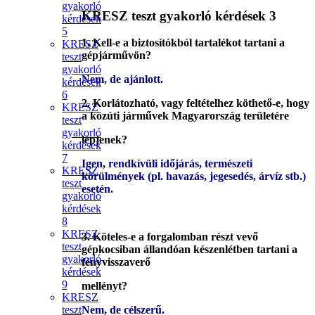
gyakorló
KRESZ teszt gyakorló kérdések 3
kérdések
5
1.
Kell-e a biztosítókból tartalékot tartani a
KRESZ
gépjárművön?
teszt
gyakorló
Nem, de ajánlott.
kérdések
6
2.
Korlátozható, vagy feltételhez köthető-e, hogy
KRESZ
a közúti járművek Magyarország területére
teszt
gyakorló
lépjenek?
kérdések
7
Igen, rendkívüli időjárás, természeti
KRESZ
körülmények (pl. havazás, jegesedés, árvíz stb.)
teszt
esetén.
gyakorló
kérdések
8
KRESZ
3.
Köteles-e a forgalomban részt vevő
teszt
gépkocsiban állandóan készenlétben tartani a
gyakorló
fényvisszaverő
kérdések
9
mellényt?
KRESZ
teszt
Nem, de célszerű.