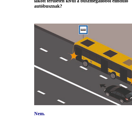
lakott területen kívül a buszmegállóból elinduló
autóbusznak?
Nem.