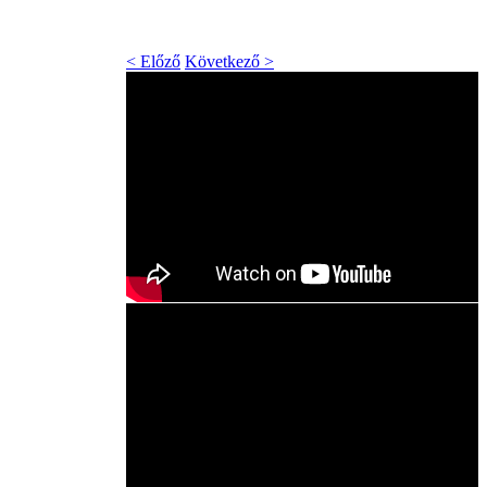
< Előző
Következő >