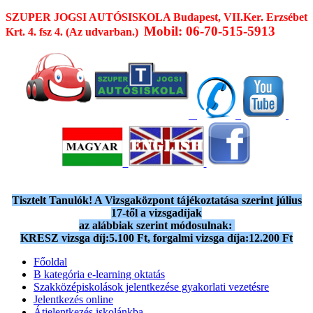
SZUPER JOGSI AUTÓSISKOLA
Budapest, VII.Ker. Erzsébet
Mobil: 06-70-515-5913
Krt. 4. fsz 4. (Az udvarban.)
Tisztelt Tanulók! A Vizsgaközpont tájékoztatása szerint július
17-től a vizsgadíjak
az alábbiak szerint módosulnak:
KRESZ vizsga díj:5.100 Ft, forgalmi vizsga díja:12.200 Ft
Főoldal
B kategória e-learning oktatás
Szakközépiskolások jelentkezése gyakorlati vezetésre
Jelentkezés online
Átjelentkezés iskolánkba