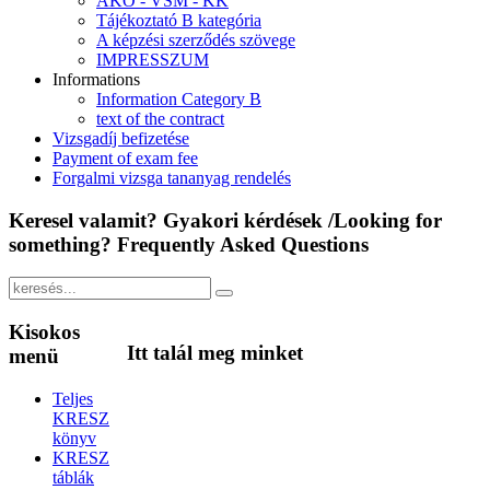
ÁKÓ - VSM - KK
Tájékoztató B kategória
A képzési szerződés szövege
IMPRESSZUM
Informations
Information Category B
text of the contract
Vizsgadíj befizetése
Payment of exam fee
Forgalmi vizsga tananyag rendelés
Keresel
valamit? Gyakori kérdések /Looking for
something? Frequently Asked Questions
Kisokos
Itt
talál meg minket
menü
Teljes
KRESZ
könyv
KRESZ
táblák