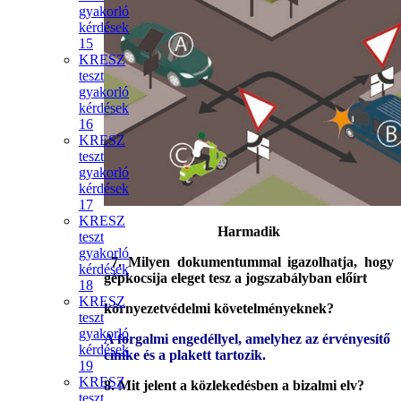
gyakorló
kérdések
15
KRESZ
teszt
gyakorló
kérdések
16
KRESZ
teszt
gyakorló
kérdések
17
KRESZ
Harmadik
teszt
gyakorló
7.
Milyen dokumentummal igazolhatja, hogy
kérdések
gépkocsija eleget tesz a jogszabályban előírt
18
KRESZ
környezetvédelmi követelményeknek?
teszt
gyakorló
A forgalmi engedéllyel, amelyhez az érvényesítő
kérdések
címke és a plakett tartozik.
19
KRESZ
8.
Mit jelent a közlekedésben a bizalmi elv?
teszt