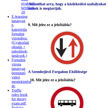
gyakorló
Számíthat arra, hogy a közlekedési szabályokat
kérdések
mások is megtartják.
20
E-learning
tananyag
9. Mit jelez ez a jelzőtábla?
b
kategóriás
forgalmi
vizsgahoz.
(Gyakorlati
oktatás +
pakolások,
tanácsok.)
Forgalmi
vizsga
tananyag
A Szembejövő Forgalom Elsőbbsége
bemutató
videó
10. Mit jelez ez a jelzőtábla?
megtekintése
itt:
Traffic
rules book
for theory
exam.pdf,
Parking