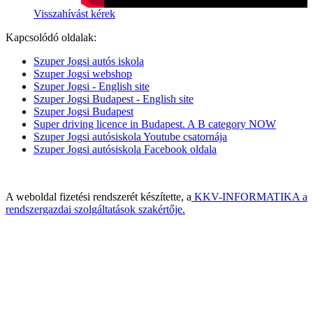
Visszahívást kérek
Kapcsolódó oldalak:
Szuper Jogsi autós iskola
Szuper Jogsi webshop
Szuper Jogsi - English site
Szuper Jogsi Budapest - English site
Szuper Jogsi Budapest
Super driving licence in Budapest. A B category NOW
Szuper Jogsi autósiskola Youtube csatornája
Szuper Jogsi autósiskola Facebook oldala
A weboldal fizetési rendszerét készítette, a
KKV-INFORMATIKA a
rendszergazdai szolgáltatások szakértője.
Built with HTML5 and CSS3 - Copyright © 2014