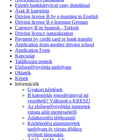
Fizetés bankkártyával vagy átutalással
Árak B kategória
Driving license B by e-learning in English
Driving license B e-learning German
Category B in Spanish - Turkish
Driving licence naturalization
Payment by credit card or bank transfer
Application from another driving school
Application Form
Kapcsolat
Találkozási pontok
Elsősegélynyújtás tanfolyam
Oktatók
Képek
Információk
Gyakori kérdések
B kategóriás jogosítvánnyal mi
vezethető? Változott a KRESZ!
Az elsősegélynyújtási ismeretek
vizsga alóli mentességről
Adatkezelési tájékoztató
Közlekedési alapismeretek
tanfolyam és vizsga díjához
nyújtott támogatás