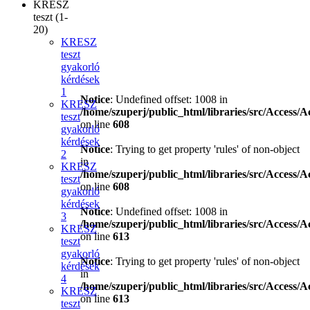
KRESZ
teszt (1-
20)
KRESZ
teszt
gyakorló
kérdések
1
Notice
: Undefined offset: 1008 in
KRESZ
/home/szuperj/public_html/libraries/src/Access/A
teszt
on line
608
gyakorló
kérdések
Notice
: Trying to get property 'rules' of non-object
2
in
KRESZ
/home/szuperj/public_html/libraries/src/Access/A
teszt
on line
608
gyakorló
kérdések
Notice
: Undefined offset: 1008 in
3
/home/szuperj/public_html/libraries/src/Access/A
KRESZ
on line
613
teszt
gyakorló
Notice
: Trying to get property 'rules' of non-object
kérdések
in
4
/home/szuperj/public_html/libraries/src/Access/A
KRESZ
on line
613
teszt