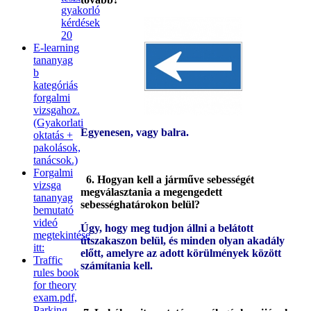
gyakorló
kérdések
20
E-learning
tananyag
b
kategóriás
forgalmi
vizsgahoz.
(Gyakorlati
Egyenesen, vagy balra.
oktatás +
pakolások,
tanácsok.)
Forgalmi
6. Hogyan kell a járműve sebességét
vizsga
megválasztania a megengedett
tananyag
sebességhatárokon belül?
bemutató
videó
Úgy, hogy meg tudjon állni a belátott
megtekintése
útszakaszon belül, és minden olyan akadály
itt:
előtt, amelyre az adott körülmények között
Traffic
számítania kell.
rules book
for theory
exam.pdf,
Parking