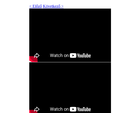
< Előző
Következő >