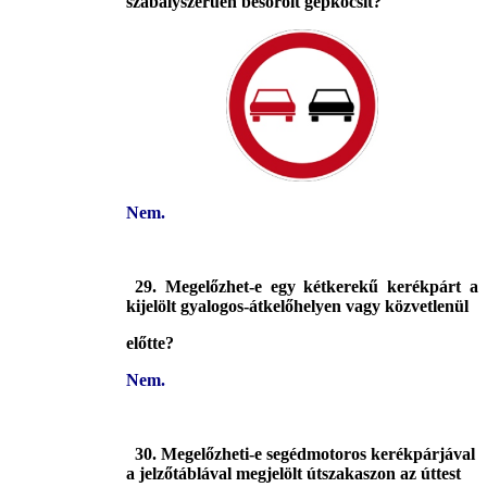
szabályszerűen besorolt gépkocsit?
Nem.
29. Megelőzhet-e egy kétkerekű kerékpárt a
kijelölt gyalogos-átkelőhelyen vagy közvetlenül
előtte?
Nem.
30. Megelőzheti-e segédmotoros kerékpárjával
a jelzőtáblával megjelölt útszakaszon az úttest