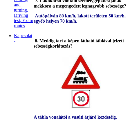
7
. Lakókocsit vontató személygépkocsijának
and
mekkora a megengedett legnagyobb sebessége?
turning,
Driving
Autópályán 80 km/h, lakott területen 50 km/h,
test, Exam
egyéb helyen 70 km/h.
routes
Kapcsolat
-
8. Meddig tart a képen látható táblával jelzett
sebességkorlátozás?
A tábla vonalától a vasúti átjáró kezdetéig.