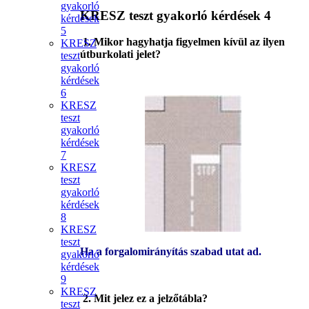
gyakorló
KRESZ teszt gyakorló kérdések 4
kérdések
5
1. Mikor hagyhatja figyelmen kívül az ilyen
KRESZ
útburkolati jelet?
teszt
gyakorló
kérdések
6
KRESZ
teszt
gyakorló
kérdések
7
KRESZ
teszt
gyakorló
kérdések
8
KRESZ
teszt
Ha a forgalomirányítás szabad utat ad.
gyakorló
kérdések
9
KRESZ
2. Mit jelez ez a jelzőtábla?
teszt