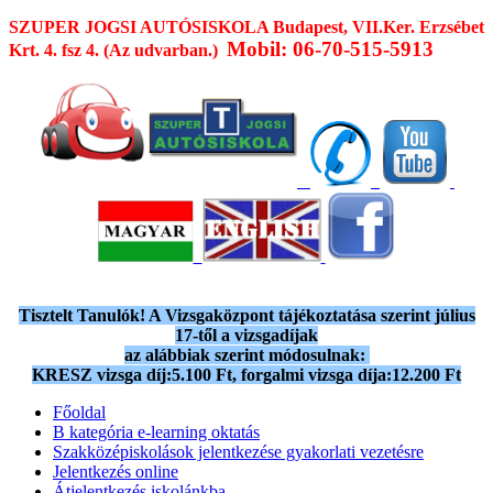
SZUPER JOGSI AUTÓSISKOLA
Budapest, VII.Ker. Erzsébet
Mobil: 06-70-515-5913
Krt. 4. fsz 4. (Az udvarban.)
Tisztelt Tanulók! A Vizsgaközpont tájékoztatása szerint július
17-től a vizsgadíjak
az alábbiak szerint módosulnak:
KRESZ vizsga díj:5.100 Ft, forgalmi vizsga díja:12.200 Ft
Főoldal
B kategória e-learning oktatás
Szakközépiskolások jelentkezése gyakorlati vezetésre
Jelentkezés online
Átjelentkezés iskolánkba