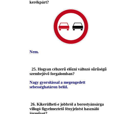
kerékpárt?
Nem.
25. Hogyan célszerű előzni változó sűrűségű
szembejövő forgalomban?
Nagy gyorsítással a megengedett
sebességhatáron belül.
26. Kikerülheti-e jobbról a borostyánsárga
villogó figyelmeztető fényjelzést használó
járművet?