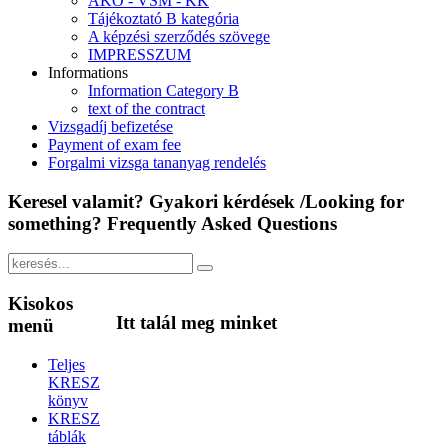
ÁKÓ - VSM - KK
Tájékoztató B kategória
A képzési szerződés szövege
IMPRESSZUM
Informations
Information Category B
text of the contract
Vizsgadíj befizetése
Payment of exam fee
Forgalmi vizsga tananyag rendelés
Keresel
valamit? Gyakori kérdések /Looking for
something? Frequently Asked Questions
Kisokos
Itt
talál meg minket
menü
Teljes
KRESZ
könyv
KRESZ
táblák