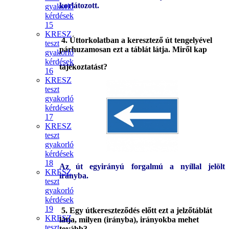
korlátozott.
gyakorló
kérdések
15
KRESZ
4
. Úttorkolatban a keresztező út tengelyével
teszt
párhuzamosan ezt a táblát látja. Miről kap
gyakorló
kérdések
tájékoztatást?
16
KRESZ
teszt
gyakorló
kérdések
17
KRESZ
teszt
gyakorló
kérdések
18
Az út egyirányú forgalmú a nyíllal jelölt
KRESZ
irányba.
teszt
gyakorló
kérdések
19
5. Egy útkereszteződés előtt ezt a jelzőtáblát
KRESZ
látja, milyen (irányba), irányokba mehet
teszt
tovább?