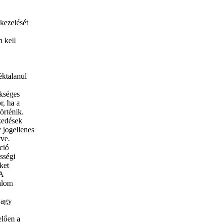
 kezelését
n kell
éktalanul
ükséges
r, ha a
örténik.
kedések
 jogellenes
tve.
ció
sségi
ket
 A
talom
vagy
elően a