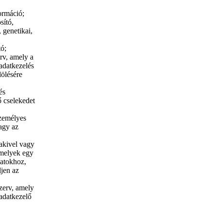
ormáció;
sító,
 genetikai,
tó;
rv, amely a
adatkezelés
lölésére
és
ő cselekedet
személyes
vagy az
 akivel vagy
amelyek egy
datokhoz,
ljen az
zerv, amely
 adatkezelő