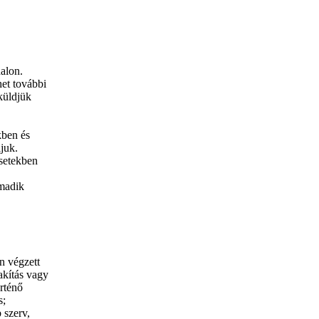
alon.
het további
küldjük
kben és
ljuk.
esetekben
rmadik
n végzett
akítás vagy
örténő
s;
 szerv,