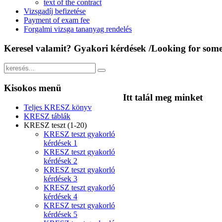
text of the contract
Vizsgadíj befizetése
Payment of exam fee
Forgalmi vizsga tananyag rendelés
Keresel
valamit? Gyakori kérdések /Looking for some
Kisokos
menü
Itt
talál meg minket
Teljes KRESZ könyv
KRESZ táblák
KRESZ teszt (1-20)
KRESZ teszt gyakorló
kérdések 1
KRESZ teszt gyakorló
kérdések 2
KRESZ teszt gyakorló
kérdések 3
KRESZ teszt gyakorló
kérdések 4
KRESZ teszt gyakorló
kérdések 5