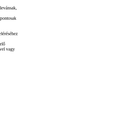
elevánsak,
 pontosak
eléréséhez
elő
ével vagy