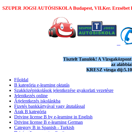
SZUPER JOGSI AUTÓSISKOLA
Budapest, VII.Ker. Erzsébet 
Tisztelt Tanulók! A Vizsgaközpont t
az alábbi
KRESZ vizsga díj:5.100
Főoldal
B kategória e-learning oktatás
Szakközépiskolások jelentkezése gyakorlati vezetésre
Jelentkezés online
Átjelentkezés iskolánkba
Fizetés bankkártyával vagy átutalással
Árak B kategória
Driving license B by e-learning in English
Driving license B e-learning German
Category B in Spanish - Turkish