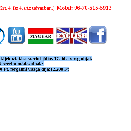
Mobil: 06-70-515-5913
Krt. 4. fsz 4. (Az udvarban.)
ájékoztatása szerint július 17-től a vizsgadíjak
ak szerint módosulnak:
 Ft, forgalmi vizsga díja:12.200 Ft