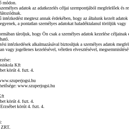
tő módon.
lt személyes adatok az adatkezelés céljai szempontjából megfelelőek és r
rlátozódnak.
 intézkedést megtesz annak érdekében, hogy az általunk kezelt adatok
egyenek, a pontatlan személyes adatokat haladéktalanul töröljük vagy
formában tároljuk, hogy Ön csak a személyes adatok kezelése céljainak 
ható.
ezési intézkedések alkalmazásával biztosítjuk a személyes adatok megfel
lan vagy jogellenes kezelésével, véletlen elvesztésével, megsemmisítés
ezése:
siskola Kft
t körút 4. fszt. 4.
www.szuperjogsi.hu
érhetősége: www.szuperjogsi.hu
Kft
t körút 4. fszt. 4.
rzsébet körút 4. fszt. 4.
:
 ZRT.