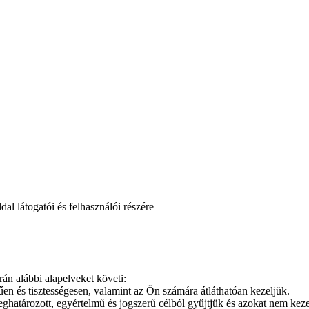
dal látogatói és felhasználói részére
án alábbi alapelveket követi:
űen és tisztességesen, valamint az Ön számára átláthatóan kezeljük.
ghatározott, egyértelmű és jogszerű célból gyűjtjük és azokat nem keze