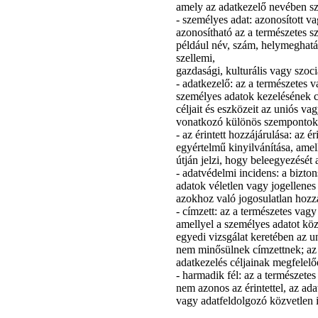
amely az adatkezelő nevében sz
- személyes adat: azonosított v
azonosítható az a természetes 
például név, szám, helymeghatáro
szellemi,
gazdasági, kulturális vagy szoc
- adatkezelő: az a természetes
személyes adatok kezelésének c
céljait és eszközeit az uniós va
vonatkozó különös szempontokat
- az érintett hozzájárulása: az 
egyértelmű kinyilvánítása, amell
útján jelzi, hogy beleegyezését 
- adatvédelmi incidens: a bizto
adatok véletlen vagy jogellenes
azokhoz való jogosulatlan hozz
- címzett: az a természetes vag
amellyel a személyes adatot köz
egyedi vizsgálat keretében az 
nem minősülnek címzettnek; az e
adatkezelés céljainak megfelel
- harmadik fél: az a természet
nem azonos az érintettel, az ad
vagy adatfeldolgozó közvetlen i