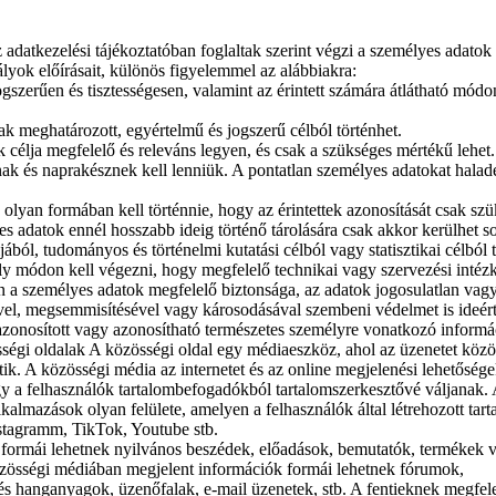
 adatkezelési tájékoztatóban foglaltak szerint végzi a személyes adatok
ályok előírásait, különös figyelemmel az alábbiakra:
gszerűen és tisztességesen, valamint az érintett számára átlátható módo
k meghatározott, egyértelmű és jogszerű célból történhet.
célja megfelelő és releváns legyen, és csak a szükséges mértékű lehet.
k és naprakésznek kell lenniük. A pontatlan személyes adatokat halad
olyan formában kell történnie, hogy az érintettek azonosítását csak sz
es adatok ennél hosszabb ideig történő tárolására csak akkor kerülhet so
jából, tudományos és történelmi kutatási célból vagy statisztikai célból t
ly módon kell végezni, hogy megfelelő technikai vagy szervezési intéz
n a személyes adatok megfelelő biztonsága, az adatok jogosulatlan vagy
ével, megsemmisítésével vagy károsodásával szembeni védelmet is ideér
zonosított vagy azonosítható természetes személyre vonatkozó informá
sségi oldalak A közösségi oldal egy médiaeszköz, ahol az üzenetet közö
tik. A közösségi média az internetet és az online megjelenési lehetősége
y a felhasználók tartalombefogadókból tartalomszerkesztővé váljanak.
kalmazások olyan felülete, amelyen a felhasználók által létrehozott tar
nstagramm, TikTok, Youtube stb.
formái lehetnek nyilvános beszédek, előadások, bemutatók, termékek 
közösségi médiában megjelent információk formái lehetnek fórumok,
és hanganyagok, üzenőfalak, e-mail üzenetek, stb. A fentieknek megfel