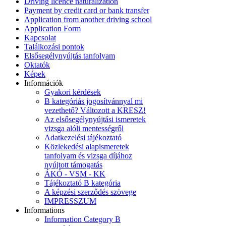
Driving licence naturalization
Payment by credit card or bank transfer
Application from another driving school
Application Form
Kapcsolat
Találkozási pontok
Elsősegélynyújtás tanfolyam
Oktatók
Képek
Információk
Gyakori kérdések
B kategóriás jogosítvánnyal mi
vezethető? Változott a KRESZ!
Az elsősegélynyújtási ismeretek
vizsga alóli mentességről
Adatkezelési tájékoztató
Közlekedési alapismeretek
tanfolyam és vizsga díjához
nyújtott támogatás
ÁKÓ - VSM - KK
Tájékoztató B kategória
A képzési szerződés szövege
IMPRESSZUM
Informations
Information Category B