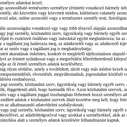
emélyes adatokat kezel;
agy azonosítható természetes személyre (érintett) vonatkozó bármely inf
személy, aki közvetlen vagy közvetett módon, különösen valamely azono
zó adat, online azonosító vagy a természetes személy testi, fiziológiai,
iális azonosságára vonatkozó egy vagy több tényező alapján azonosítha
 vagy jogi személy, közhatalmi szerv, ügynökség vagy bármely egyéb sze
éljait és eszközeit önállóan vagy másokkal együtt meghatározza; ha az 
gy a tagállami jog határozza meg, az adatkezelőt vagy az adatkezelő kije
 az uniós vagy a tagállami jog is meghatározhatja;
érintett akaratának önkéntes, konkrét és megfelelő tájékoztatáson alapuló 
yel az érintett nyilatkozat vagy a megerősítést félreérthetetlenül kifejez
adja az őt érintő személyes adatok kezeléséhez;
nság olyan sérülése, amely a továbbított, tárolt vagy más módon kezelt 
 megsemmisítését, elvesztését, megváltoztatását, jogosulatlan közlését 
áférést eredményezi.
y jogi személy, közhatalmi szerv, ügynökség vagy bármely egyéb szerv,
lik, függetlenül attól, hogy harmadik fél-e. Azon közhatalmi szervek, 
uniós vagy a tagállami joggal összhangban férhetnek hozzá személyes a
mlített adatok e közhatalmi szervek általi kezelése meg kell, hogy fele
ően az alkalmazandó adatvédelmi szabályoknak;
es vagy jogi személy, közhatalmi szerv, ügynökség vagy bármely egyéb s
atkezelővel, az adatfeldolgozóval vagy azokkal a személyekkel, akik az
rányítása alatt a személyes adatok kezelésére felhatalmazást kaptak.