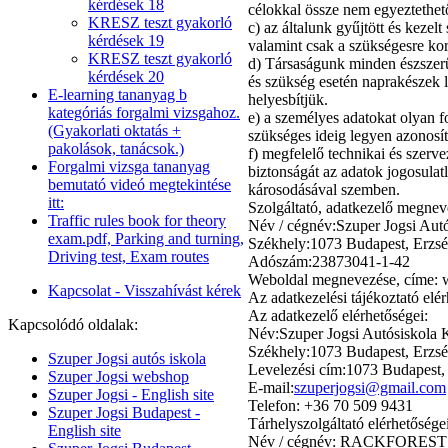
kérdések 18
célokkal össze nem egyeztethe
KRESZ teszt gyakorló
c) az általunk gyűjtött és keze
kérdések 19
valamint csak a szükségesre ko
KRESZ teszt gyakorló
d) Társaságunk minden észszerű
kérdések 20
és szükség esetén naprakészek l
E-learning tananyag b
helyesbítjük.
kategóriás forgalmi vizsgahoz.
e) a személyes adatokat olyan 
(Gyakorlati oktatás +
szükséges ideig legyen azonosít
pakolások, tanácsok.)
f) megfelelő technikai és szerv
Forgalmi vizsga tananyag
biztonságát az adatok jogosulat
bemutató videó megtekintése
károsodásával szemben.
itt:
Szolgáltató, adatkezelő megnev
Traffic rules book for theory
Név / cégnév:Szuper Jogsi Autó
exam.pdf, Parking and turning,
Székhely:1073 Budapest, Erzsébe
Driving test, Exam routes
Adószám:23873041-1-42
Weboldal megnevezése, címe: 
Kapcsolat - Visszahívást kérek
Az adatkezelési tájékoztató el
Az adatkezelő elérhetőségei:
Kapcsolódó oldalak:
Név:Szuper Jogsi Autósiskola 
Székhely:1073 Budapest, Erzsébe
Szuper Jogsi autós iskola
Levelezési cím:1073 Budapest, E
Szuper Jogsi webshop
E-mail:
szuperjogsi@gmail.com
Szuper Jogsi - English site
Telefon: +36 70 509 9431
Szuper Jogsi Budapest -
Tárhelyszolgáltató elérhetőségei
English site
Név / cégnév: RACKFOREST