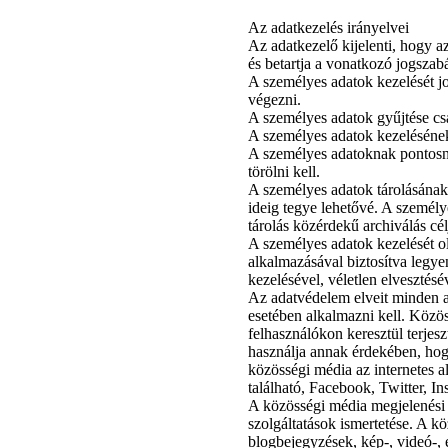
Az adatkezelés irányelvei
Az adatkezelő kijelenti, hogy az
és betartja a vonatkozó jogszab
A személyes adatok kezelését jo
végezni.
A személyes adatok gyűjtése csa
A személyes adatok kezelésének 
A személyes adatoknak pontosna
törölni kell.
A személyes adatok tárolásának 
ideig tegye lehetővé. A személy
tárolás közérdekű archiválás cél
A személyes adatok kezelését o
alkalmazásával biztosítva legye
kezelésével, véletlen elvesztés
Az adatvédelem elveit minden a
esetében alkalmazni kell. Közö
felhasználókon keresztül terjesz
használja annak érdekében, hog
közösségi média az internetes al
található, Facebook, Twitter, I
A közösségi média megjelenési 
szolgáltatások ismertetése. A 
blogbejegyzések, kép-, videó-, 