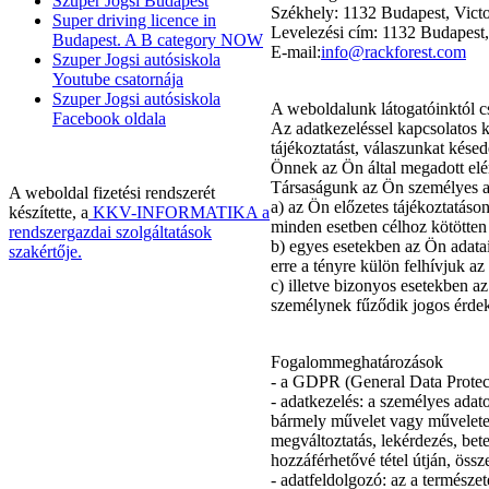
Szuper Jogsi Budapest
Székhely: 1132 Budapest, Vict
Super driving licence in
Levelezési cím: 1132 Budapest,
Budapest. A B category NOW
E-mail:
info@rackforest.com
Szuper Jogsi autósiskola
Youtube csatornája
Szuper Jogsi autósiskola
A weboldalunk látogatóinktól cs
Facebook oldala
Az adatkezeléssel kapcsolatos 
tájékoztatást, válaszunkat kés
Önnek az Ön által megadott elé
Társaságunk az Ön személyes a
A weboldal fizetési rendszerét
a) az Ön előzetes tájékoztatáso
készítette, a
KKV-INFORMATIKA a
minden esetben célhoz kötötten k
rendszergazdai szolgáltatások
b) egyes esetekben az Ön adatai
szakértője.
erre a tényre külön felhívjuk az
c) illetve bizonyos esetekben 
Built with HTML5 and
személynek fűződik jogos érdek
CSS3 - Copyright © 2014
Fogalommeghatározások
- a GDPR (General Data Protec
- adatkezelés: a személyes ada
bármely művelet vagy műveletek ö
megváltoztatás, lekérdezés, bete
hozzáférhetővé tétel útján, össz
- adatfeldolgozó: az a természe