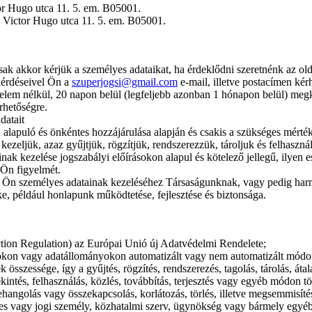
or Hugo utca 11. 5. em. B05001.
 Victor Hugo utca 11. 5. em. B05001.
ak akkor kérjük a személyes adataikat, ha érdeklődni szeretnénk az old
kérdéseivel Ön a
szuperjogsi@gmail.com
e-mail, illetve postacímen kér
edelem nélkül, 20 napon belül (legfeljebb azonban 1 hónapon belül) meg
rhetőségre.
datait
n alapuló és önkéntes hozzájárulása alapján és csakis a szükséges mérté
ezeljük, azaz gyűjtjük, rögzítjük, rendszerezzük, tároljuk és felhaszná
nak kezelése jogszabályi előírásokon alapul és kötelező jellegű, ilyen 
 Ön figyelmét.
az Ön személyes adatainak kezeléséhez Társaságunknak, vagy pedig ha
e, például honlapunk működtetése, fejlesztése és biztonsága.
tion Regulation) az Európai Unió új Adatvédelmi Rendelete;
tokon vagy adatállományokon automatizált vagy nem automatizált módo
sszessége, így a gyűjtés, rögzítés, rendszerezés, tagolás, tárolás, átal
kintés, felhasználás, közlés, továbbítás, terjesztés vagy egyéb módon t
ehangolás vagy összekapcsolás, korlátozás, törlés, illetve megsemmisíté
tes vagy jogi személy, közhatalmi szerv, ügynökség vagy bármely egyéb